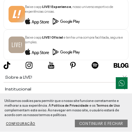
Baixe o app
LIVE! Experience
, nosso universo esportivo de
experiências únicas.
Baixe o app
LIVE! Oficial
e tenha uma compra facilitada, segura e
simples.
Sobre a LIVE!
Institucional
Informações
Utilizamos cookies para permitir que o nosso site funcione corretamente e
melhorar a sua experiência. A
Politica de Privacidade
e os
Termos de Uso
complementam este aviso. Ao navegar em nosso site, o usuário estará de
Ajuda
acordo com os nossos termos e políticas.
CONTINUAR E FECHAR
CONFIGURAÇÃO
Segurança e Qualidade
LIVE!
©
2026
- TODOS OS DIREITOS RESERVADOS -
RUA MANOEL FRANCISCO