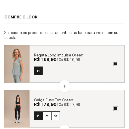
COMPRE O LOOK
Selecione os produtos e os tamanhos ao lado para incluir em sua
sacola.
Regata Long Impulse Green
R$ 169,90
10x
R$ 16,99
G
Calça Fusô Tex Green
R$ 179,90
10x
R$ 17,99
P
M
G