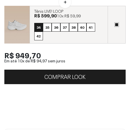
Tênis LIVE! LOOP
R$ 599,90
10x
R$ 59,99
34
35
36
37
38
40
41
42
R$ 949,70
Em até 10x de
R$ 94,97
sem juros
COMPRAR LOOK