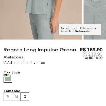
Modelo mede
1,80 cm
e veste
tamanho
P
.
Saiba mais
Regata Long Impulse Green
R$ 169,90
R$ 219,90
Avaliações
10x
R$ 16,99
Adicionar aos favoritos
Cor:
Herb
SALE
Tamanho
P
M
G