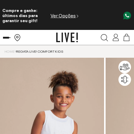
Compre e ganhe:
Ver Opções
últimos dias para
garantir seu gift!
HOME
REGATA LIVE! COMFORT KIDS