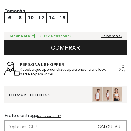
Tamanho
6
8
10
12
14
16
Receba até
R$ 12,99
de cashback
Saiba mais ›
COMPRAR
PERSONAL SHOPPER
Receba ajuda personalizada para encontrar o look
perfeito para você!
COMPRE O LOOK ›
Frete e entrega
Não sabe seu CEP?
CALCULAR