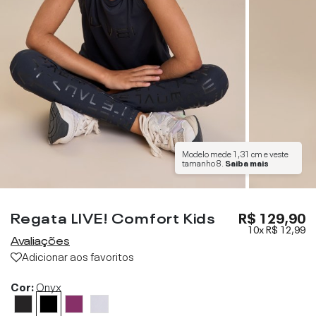
Modelo mede
1,31 cm
e veste
tamanho
8
.
Saiba mais
Regata LIVE! Comfort Kids
R$ 129,90
10x
R$ 12,99
Avaliações
Adicionar aos favoritos
Cor:
Onyx