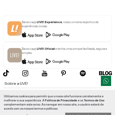
Baixe o app
LIVE! Experience
, nosso universo esportivo de
experiências únicas.
Baixe o app
LIVE! Oficial
e tenha uma compra facilitada, segura e
simples.
Sobre a LIVE!
Institucional
Utilizamos cookies para permitir que o nosso site funcione corretamente e
melhorar a sua experiência. A
Politica de Privacidade
e os
Termos de Uso
Informações
complementam este aviso. Ao navegar em nosso site, o usuário estará de
acordo com os nossos termos e políticas.
Ajuda