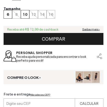
Tamanho
6
8
10
12
14
16
Receba até
R$ 12,99
de cashback
Saiba mais ›
COMPRAR
PERSONAL SHOPPER
Receba ajuda personalizada para encontrar o look
perfeito para você!
COMPRE O LOOK ›
Frete e entrega
Não sabe seu CEP?
CALCULAR