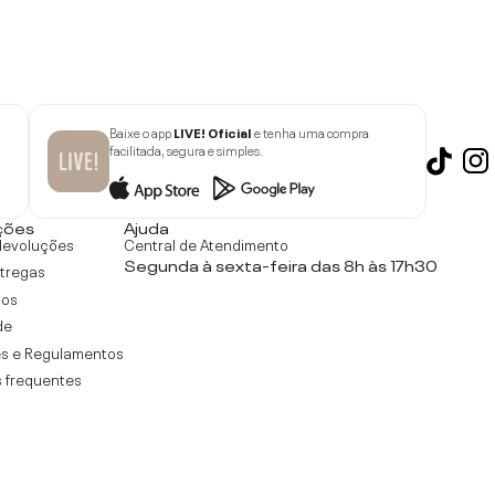
Baixe o app
LIVE! Oficial
e tenha uma compra
facilitada, segura e simples.
ções
Ajuda
devoluções
Central de Atendimento
Segunda à sexta-feira das 8h às 17h30
ntregas
tos
de
s e Regulamentos
 frequentes