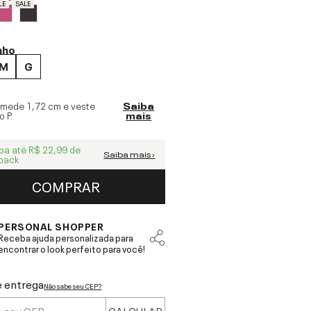
LE
SALE
nho
M
G
 mede
1,72 cm
e veste
Saiba
o
P
.
mais
ba até
R$ 22,99
de
Saiba mais ›
back
COMPRAR
PERSONAL SHOPPER
Receba ajuda personalizada para
encontrar o look perfeito para você!
e entrega
Não sabe seu CEP?
CALCULAR