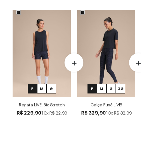
P
M
G
P
M
G
GG
Regata LIVE! Bio Stretch
Calça Fusô LIVE!
R$ 229,90
R$ 329,90
10x
R$ 22,99
10x
R$ 32,99