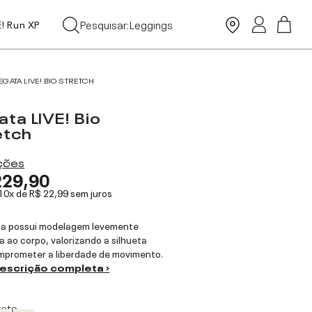
Tops
Pesquisar:
Leggings
E! Run XP
Moda Praia
EGATA LIVE! BIO STRETCH
ta LIVE! Bio
etch
ações
229,90
 10x de
R$ 22,99
sem juros
ta possui modelagem levemente
a ao corpo, valorizando a silhueta
prometer a liberdade de movimento.
descrição completa ›
reto