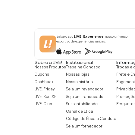
Baixe o app
LIVE! Experience
, nosso universo
esportivo de experiências únicas.
Sobre a LIVE!
Institucional
Informa
Nossos Produtos
Trabalhe Conosco
Trocas e 
Cupons
Nossas lojas
Frete e E
Cashback
Nossa história
Pagamen
LIVE! Friday
Seja um revendedor
Privacida
LIVE! Run XP
Seja um franqueado
Promoçõe
LIVE! Club
Sustentabilidade
Perguntas
Canal de Ética
Código de Ética e Conduta
Seja um fornecedor