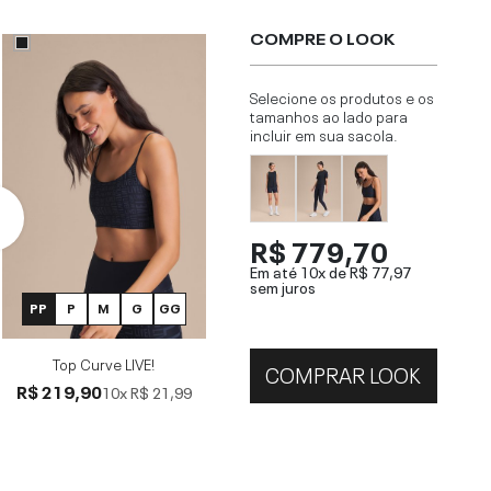
COMPRE O LOOK
Selecione os produtos e os
tamanhos ao lado para
incluir em sua sacola.
R$ 779,70
Em até 10x de
R$ 77,97
sem juros
PP
P
M
G
GG
Top Curve LIVE!
COMPRAR LOOK
R$ 219,90
10x
R$ 21,99