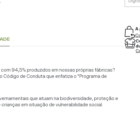
.
A 
Co
DADE
C
d
Co
l, com 94,5% produzidos em nossas próprias fábricas?
o Código de Conduta que enfatiza o "Programa de
vernamentais que atuam na biodiversidade, proteção e
rianças em situação de vulnerabilidade social.