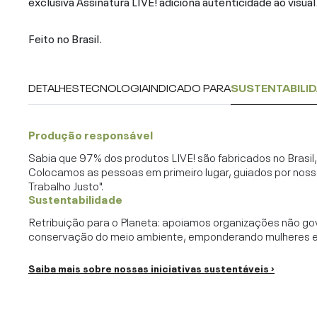
exclusiva Assinatura LIVE! adiciona autenticidade ao visual
Feito no Brasil.
DETALHES
TECNOLOGIA
INDICADO PARA
SUSTENTABILI
Produção responsável
Sabia que 97% dos produtos LIVE! são fabricados no Brasi
Colocamos as pessoas em primeiro lugar, guiados por noss
Trabalho Justo".
Sustentabilidade
Retribuição para o Planeta: apoiamos organizações não go
conservação do meio ambiente, emponderando mulheres e c
Saiba mais sobre nossas iniciativas sustentáveis ›