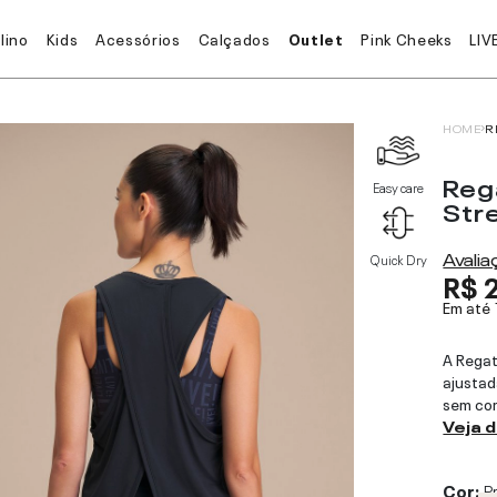
lino
Kids
Acessórios
Calçados
Outlet
Pink Cheeks
LIV
HOME
R
Rega
Easy care
Str
Avali
Quick Dry
R$ 
Em até
A Rega
ajustad
sem com
Veja 
Cor:
P