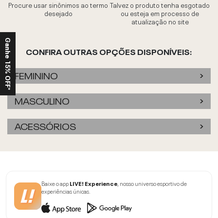
Procure usar sinônimos ao termo
Talvez o produto tenha esgotado
desejado
ou esteja em processo de
atualização no site
Ganhe 15% OFF*
CONFIRA OUTRAS OPÇÕES DISPONÍVEIS:
FEMININO
MASCULINO
ACESSÓRIOS
Baixe o app
LIVE! Experience
, nosso universo esportivo de
experiências únicas.