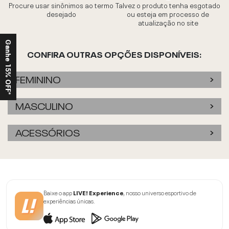
Procure usar sinônimos ao termo
Talvez o produto tenha esgotado
desejado
ou esteja em processo de
atualização no site
Ganhe 15% OFF*
CONFIRA OUTRAS OPÇÕES DISPONÍVEIS:
FEMININO
MASCULINO
ACESSÓRIOS
Baixe o app
LIVE! Experience
, nosso universo esportivo de
experiências únicas.