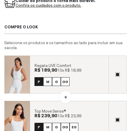
Confira os cuidados com o produto.
COMPRE O LOOK
Selecione os produtos e os tamanhos ao lado para incluir em sua
sacola.
Regata LIVE Comfort
R$ 189,90
10x
R$ 18,99
P
M
G
GG
Top Move Sense®
R$ 239,90
10x
R$ 23,99
P
M
G
GG
EG