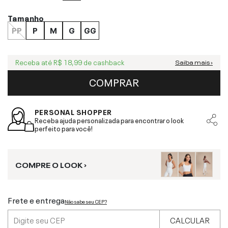
Tamanho
PP
P
M
G
GG
Receba até
R$ 18,99
de cashback
Saiba mais ›
COMPRAR
PERSONAL SHOPPER
Receba ajuda personalizada para encontrar o look
perfeito para você!
COMPRE O LOOK ›
Frete e entrega
Não sabe seu CEP?
CALCULAR