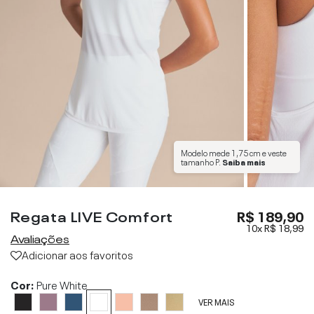
Modelo mede
1,75 cm
e veste
tamanho
P
.
Saiba mais
Regata LIVE Comfort
R$ 189,90
10x
R$ 18,99
Avaliações
Adicionar aos favoritos
Cor:
Pure White
VER MAIS