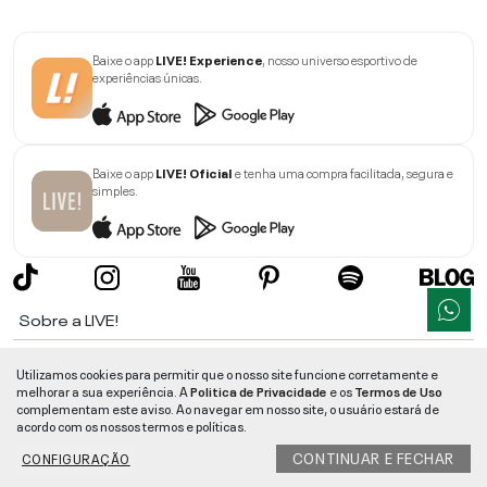
Baixe o app
LIVE! Experience
, nosso universo esportivo de
experiências únicas.
Baixe o app
LIVE! Oficial
e tenha uma compra facilitada, segura e
simples.
Sobre a LIVE!
Institucional
Utilizamos cookies para permitir que o nosso site funcione corretamente e
melhorar a sua experiência. A
Politica de Privacidade
e os
Termos de Uso
Informações
complementam este aviso. Ao navegar em nosso site, o usuário estará de
acordo com os nossos termos e políticas.
Ajuda
CONTINUAR E FECHAR
CONFIGURAÇÃO