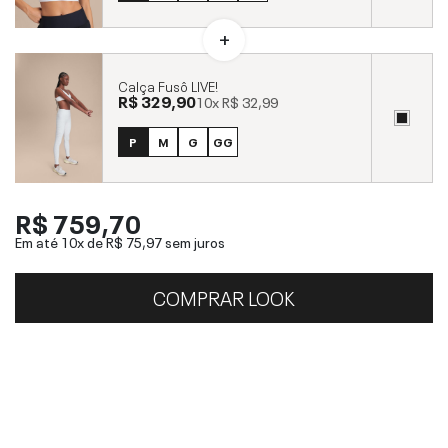
Calça Fusô LIVE!
R$ 329,90
10x
R$ 32,99
P
M
G
GG
R$ 759,70
Em até 10x de
R$ 75,97
sem juros
COMPRAR LOOK