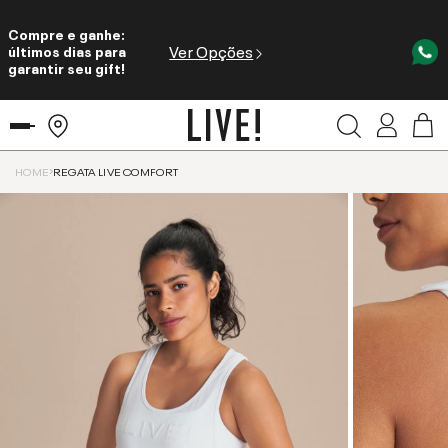
Compre e ganhe:
Ver Opções
últimos dias para
garantir seu gift!
HOME
REGATA LIVE COMFORT