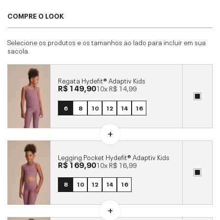
COMPRE O LOOK
Selecione os produtos e os tamanhos ao lado para incluir em sua
sacola.
Regata Hydefit® Adaptiv Kids
R$ 149,90
10x
R$ 14,99
6
8
10
12
14
16
Legging Pocket Hydefit® Adaptiv Kids
R$ 169,90
10x
R$ 16,99
8
10
12
14
16