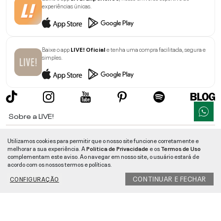
experiências únicas.
Baixe o app
LIVE! Oficial
e tenha uma compra facilitada, segura e
simples.
Sobre a LIVE!
Institucional
Utilizamos cookies para permitir que o nosso site funcione corretamente e
melhorar a sua experiência. A
Politica de Privacidade
e os
Termos de Uso
Informações
complementam este aviso. Ao navegar em nosso site, o usuário estará de
acordo com os nossos termos e políticas.
Ajuda
CONTINUAR E FECHAR
CONFIGURAÇÃO
Segurança e Qualidade
LIVE!
©
2026
- TODOS OS DIREITOS RESERVADOS -
RUA MANOEL FRANCISCO
DA COSTA, 1600 - BAIRRO VIEIRA - CEP 89257-207
-
JARAGUÁ DO SUL
/
SC
-