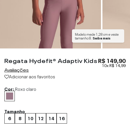
Modelo mede
1,28 cm
e veste
tamanho
8
.
Saiba mais
Regata Hydefit® Adaptiv Kids
R$ 149,90
10x
R$ 14,99
Avaliações
Adicionar aos favoritos
Cor:
Roxo claro
Tamanho
6
8
10
12
14
16