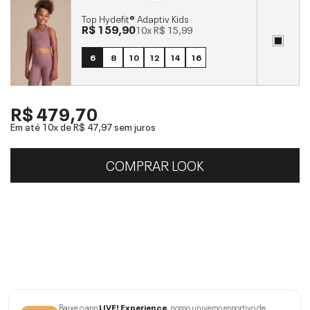
Top Hydefit® Adaptiv Kids
R$ 159,90
10x
R$ 15,99
6
8
10
12
14
16
R$ 479,70
Em até 10x de
R$ 47,97
sem juros
COMPRAR LOOK
Baixe o app
LIVE! Experience
, nosso universo esportivo de