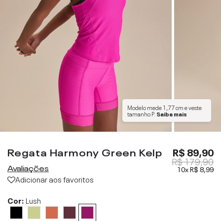
Modelo mede
1,77 cm
e veste
tamanho
P
.
Saiba mais
Regata Harmony Green Kelp
R$ 89,90
R$ 179,90
Avaliações
10x
R$ 8,99
Adicionar aos favoritos
Cor:
Lush