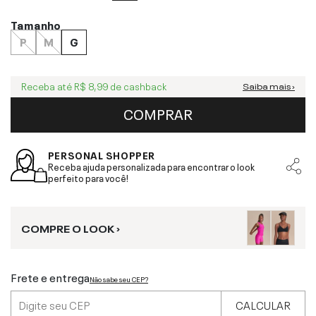
Tamanho
P
M
G
Receba até
R$ 8,99
de cashback
Saiba mais ›
COMPRAR
PERSONAL SHOPPER
Receba ajuda personalizada para encontrar o look
perfeito para você!
COMPRE O LOOK ›
Frete e entrega
Não sabe seu CEP?
CALCULAR