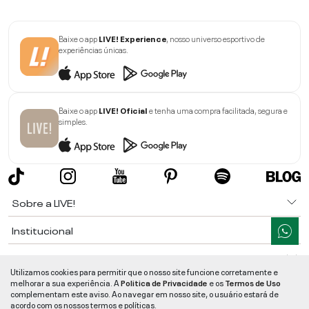
Baixe o app
LIVE! Experience
, nosso universo esportivo de
experiências únicas.
Baixe o app
LIVE! Oficial
e tenha uma compra facilitada, segura e
simples.
Sobre a LIVE!
Institucional
Informações
Utilizamos cookies para permitir que o nosso site funcione corretamente e
melhorar a sua experiência. A
Politica de Privacidade
e os
Termos de Uso
Ajuda
complementam este aviso. Ao navegar em nosso site, o usuário estará de
acordo com os nossos termos e políticas.