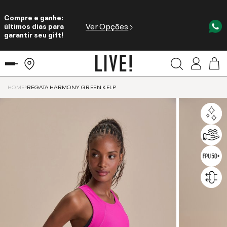
Compre e ganhe:
Ver Opções
últimos dias para
garantir seu gift!
HOME
REGATA HARMONY GREEN KELP