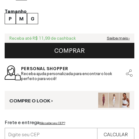
Tamanho
P
M
G
Receba até
R$ 11,99
de cashback
Saiba mais ›
COMPRAR
PERSONAL SHOPPER
Receba ajuda personalizada para encontrar o look
perfeito para você!
COMPRE O LOOK ›
Frete e entrega
Não sabe seu CEP?
CALCULAR