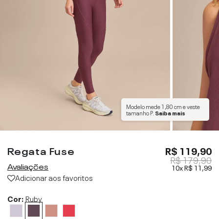
Modelo mede
1,80 cm
e veste
tamanho
P
.
Saiba mais
Regata Fuse
R$ 119,90
R$ 179,90
Avaliações
10x
R$ 11,99
Adicionar aos favoritos
Cor:
Ruby