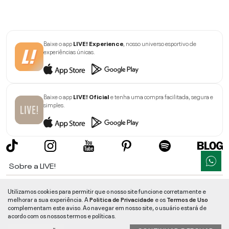
Baixe o app
LIVE! Experience
, nosso universo esportivo de
experiências únicas.
Baixe o app
LIVE! Oficial
e tenha uma compra facilitada, segura e
simples.
Sobre a LIVE!
Institucional
Utilizamos cookies para permitir que o nosso site funcione corretamente e
melhorar a sua experiência. A
Politica de Privacidade
e os
Termos de Uso
Informações
complementam este aviso. Ao navegar em nosso site, o usuário estará de
acordo com os nossos termos e políticas.
Ajuda