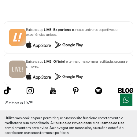
Baixe o app
LIVE! Experience
, nosso universo esportivo de
experiências únicas.
Baixe o app
LIVE! Oficial
e tenha uma compra facilitada, segura e
simples.
Sobre a LIVE!
Institucional
Utilizamos cookies para permitir que o nosso site funcione corretamente e
melhorar a sua experiência. A
Politica de Privacidade
e os
Termos de Uso
Informações
complementam este aviso. Ao navegar em nosso site, o usuário estará de
acordo com os nossos termos e políticas.