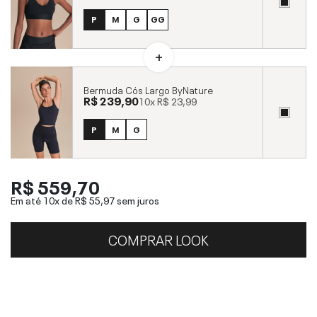
P
M
G
GG
Bermuda Cós Largo ByNature
R$ 239,90
10x
R$ 23,99
P
M
G
R$ 559,70
Em até 10x de
R$ 55,97
sem juros
COMPRAR LOOK