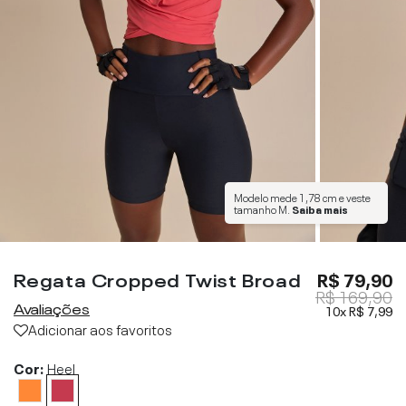
Modelo mede
1,78 cm
e veste
tamanho
M
.
Saiba mais
Regata Cropped Twist Broad
R$ 79,90
R$ 169,90
Avaliações
10x
R$ 7,99
Adicionar aos favoritos
Cor:
Heel