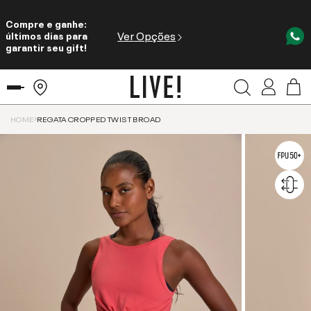
Compre e ganhe:
Ver Opções
últimos dias para
garantir seu gift!
HOME
REGATA CROPPED TWIST BROAD