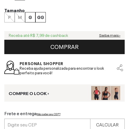
Tamanho
P
M
G
GG
Receba até
R$ 7,99
de cashback
Saiba mais ›
COMPRAR
PERSONAL SHOPPER
Receba ajuda personalizada para encontrar o look
perfeito para você!
COMPRE O LOOK ›
Frete e entrega
Não sabe seu CEP?
CALCULAR