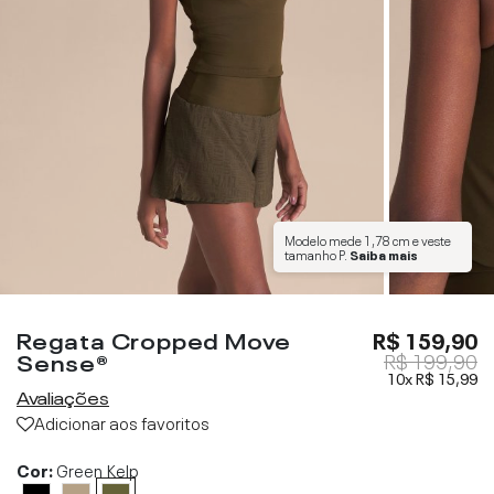
Modelo mede
1,78 cm
e veste
tamanho
P
.
Saiba mais
Regata Cropped Move
R$ 159,90
Sense®
R$ 199,90
10x
R$ 15,99
Avaliações
Adicionar aos favoritos
Cor:
Green Kelp