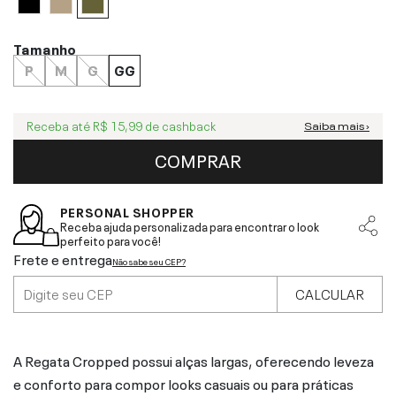
Tamanho
P
M
G
GG
Receba até
R$ 15,99
de cashback
Saiba mais ›
COMPRAR
PERSONAL SHOPPER
Receba ajuda personalizada para encontrar o look
perfeito para você!
Frete e entrega
Não sabe seu CEP?
CALCULAR
A Regata Cropped possui alças largas, oferecendo leveza
e conforto para compor looks casuais ou para práticas