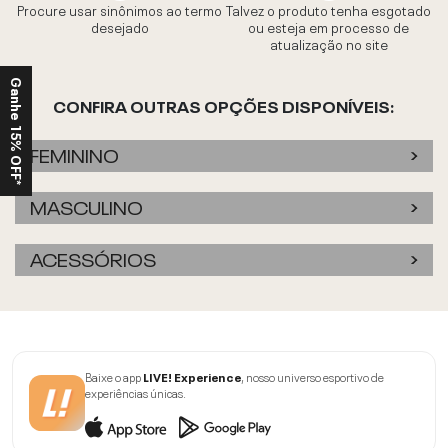
Procure usar sinônimos ao termo
Talvez o produto tenha esgotado
desejado
ou esteja em processo de
atualização no site
Ganhe 15% OFF*
CONFIRA OUTRAS OPÇÕES DISPONÍVEIS:
FEMININO
MASCULINO
ACESSÓRIOS
Baixe o app
LIVE! Experience
, nosso universo esportivo de
experiências únicas.