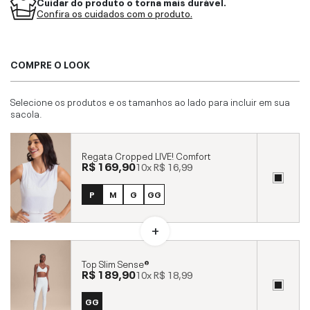
Cuidar do produto o torna mais durável.
Confira os cuidados com o produto.
COMPRE O LOOK
Selecione os produtos e os tamanhos ao lado para incluir em sua
sacola.
Regata Cropped LIVE! Comfort
R$ 169,90
10x
R$ 16,99
P
M
G
GG
Top Slim Sense®
R$ 189,90
10x
R$ 18,99
GG