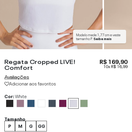
Modelo mede
1,77 cm
e veste
tamanho
P
.
Saiba mais
Regata Cropped LIVE!
R$ 169,90
Comfort
10x
R$ 16,99
Avaliações
Adicionar aos favoritos
Cor:
White
Tamanho
P
M
G
GG