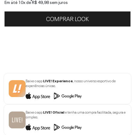
Em até 10x de
R$ 49,98
sem juros
COMPRAR LOOK
Baixe o app
LIVE! Experience
, nosso universo esportivo de
experiências únicas.
Baixe o app
LIVE! Oficial
e tenha uma compra facilitada, segura e
simples.