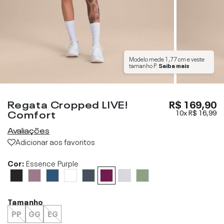
Modelo mede
1,77 cm
e veste
tamanho
P
.
Saiba mais
Regata Cropped LIVE!
R$ 169,90
Comfort
10x
R$ 16,99
Avaliações
Adicionar aos favoritos
Cor:
Essence Purple
Tamanho
PP
GG
EG