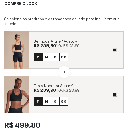
COMPRE O LOOK
Selecione os produtos e os tamanhos ao lado para incluir em sua
sacola.
Bermuda Allure® Adaptiv
R$ 259,90
10x
R$ 25,99
P
M
G
GG
Top V Nadador Sense®
R$ 239,90
10x
R$ 23,99
P
M
G
GG
R$ 499,80