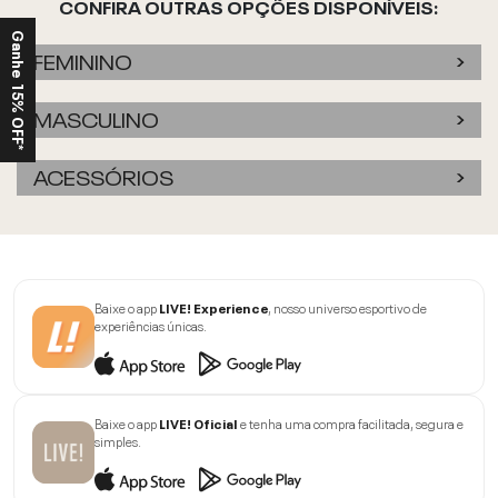
CONFIRA OUTRAS OPÇÕES DISPONÍVEIS:
Ganhe 15% OFF*
FEMININO
MASCULINO
ACESSÓRIOS
Baixe o app
LIVE! Experience
, nosso universo esportivo de
experiências únicas.
Baixe o app
LIVE! Oficial
e tenha uma compra facilitada, segura e
simples.