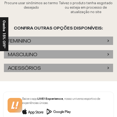
Procure usar sinônimos ao termo
Talvez o produto tenha esgotado
desejado
ou esteja em processo de
atualização no site
Ganhe 15% OFF*
CONFIRA OUTRAS OPÇÕES DISPONÍVEIS:
FEMININO
MASCULINO
ACESSÓRIOS
Baixe o app
LIVE! Experience
, nosso universo esportivo de
experiências únicas.