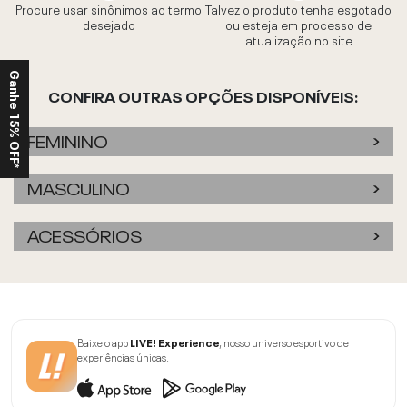
Procure usar sinônimos ao termo
Talvez o produto tenha esgotado
desejado
ou esteja em processo de
atualização no site
Ganhe 15% OFF*
CONFIRA OUTRAS OPÇÕES DISPONÍVEIS:
FEMININO
MASCULINO
ACESSÓRIOS
Baixe o app
LIVE! Experience
, nosso universo esportivo de
experiências únicas.