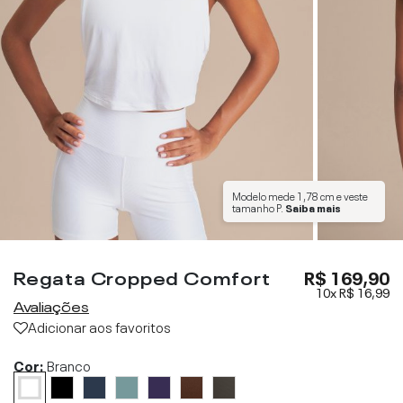
Modelo mede
1,78 cm
e veste
tamanho
P
.
Saiba mais
Regata Cropped Comfort
R$ 169,90
10x
R$ 16,99
Avaliações
Adicionar aos favoritos
Cor:
Branco