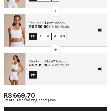
Top Neo Allure® Adaptiv
R$ 259,90
10x
R$ 25,99
PP
P
M
G
GG
Shorts Fit Allure® Adaptiv
R$ 239,90
10x
R$ 23,99
PP
R$ 669,70
Em até 10x de
R$ 66,97
sem juros