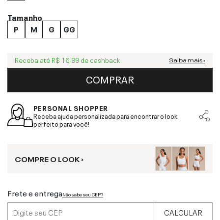
Tamanho
P
M
G
GG
Receba até
R$ 16,99
de cashback
Saiba mais ›
COMPRAR
PERSONAL SHOPPER
Receba ajuda personalizada para encontrar o look
perfeito para você!
COMPRE O LOOK ›
Frete e entrega
Não sabe seu CEP?
CALCULAR