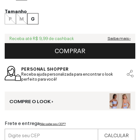
Tamanho
P
M
G
Receba até
R$ 9,99
de cashback
Saiba mais ›
COMPRAR
PERSONAL SHOPPER
Receba ajuda personalizada para encontrar o look
perfeito para você!
COMPRE O LOOK ›
Frete e entrega
Não sabe seu CEP?
CALCULAR