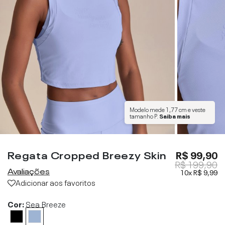
Modelo mede
1,77 cm
e veste
tamanho
P
.
Saiba mais
Regata Cropped Breezy Skin
R$ 99,90
R$ 199,90
Avaliações
10x
R$ 9,99
Adicionar aos favoritos
Cor:
Sea Breeze