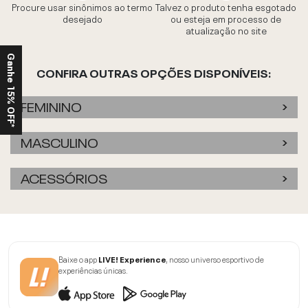
Procure usar sinônimos ao termo
Talvez o produto tenha esgotado
desejado
ou esteja em processo de
atualização no site
Ganhe 15% OFF*
CONFIRA OUTRAS OPÇÕES DISPONÍVEIS:
FEMININO
MASCULINO
ACESSÓRIOS
Baixe o app
LIVE! Experience
, nosso universo esportivo de
experiências únicas.