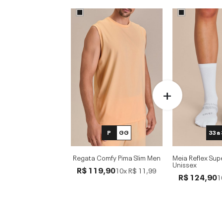
P
GG
33 a
Regata Comfy Pima Slim Men
Meia Reflex Sup
Unissex
R$ 119,90
10x
R$ 11,99
R$ 124,90
1