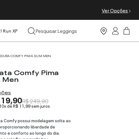
Ver Opções
Tops
Pesquisar:
Leggings
E! Run XP
Moda Praia
EGATA COMFY PIMA SLIM MEN
ata Comfy Pima
m Men
ações
119,90
R$ 249,90
 10x de
R$ 11,99
sem juros
a Comfy possui modelagem solta ao
proporcionando liberdade de
to e conforto ao longo do dia.
descrição completa ›