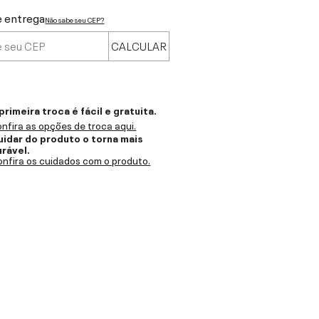
e entrega
Não sabe seu CEP?
CALCULAR
primeira troca é fácil e gratuita.
nfira as opções de troca aqui.
uidar do produto o torna mais
urável.
nfira os cuidados com o produto.