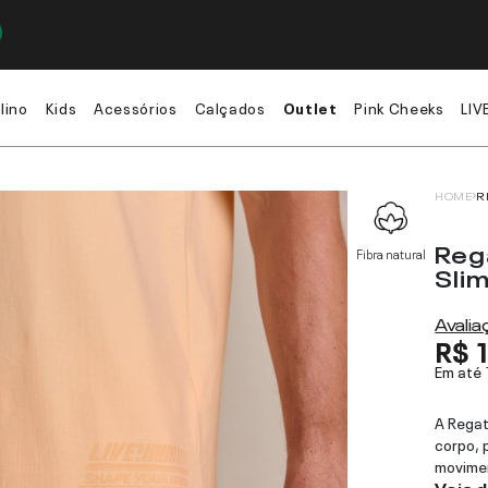
lino
Kids
Acessórios
Calçados
Outlet
Pink Cheeks
LIV
HOME
R
Reg
Fibra natural
Sli
Avali
R$ 
Em até
A Regat
corpo, 
movimen
Veja 