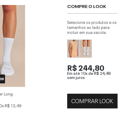
COMPRE O LOOK
Selecione os produtos e os
tamanhos ao lado para
incluir em sua sacola.
R$ 244,80
Em até 10x de
R$ 24,48
sem juros
 38
er Long
COMPRAR LOOK
0x
R$ 12,49