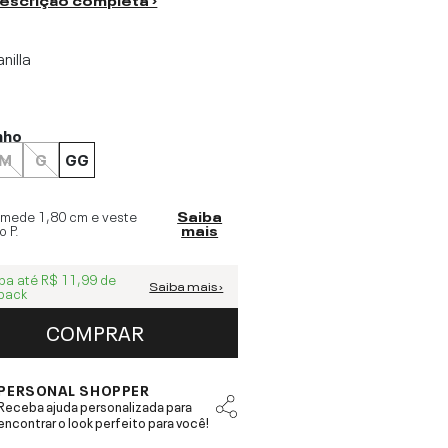
nilla
nho
M
G
GG
 mede
1,80 cm
e veste
Saiba
o
P
.
mais
ba até
R$ 11,99
de
Saiba mais ›
back
COMPRAR
PERSONAL SHOPPER
Receba ajuda personalizada para
encontrar o look perfeito para você!