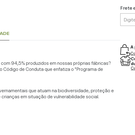
Frete 
DADE
A 
Co
C
l, com 94,5% produzidos em nossas próprias fábricas?
d
Co
o Código de Conduta que enfatiza o "Programa de
vernamentais que atuam na biodiversidade, proteção e
rianças em situação de vulnerabilidade social.