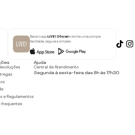
Baixe o app
LIVE! Oficial
e tenha uma compra
facilitada, segura e simples.
ções
Ajuda
devoluções
Central de Atendimento
Segunda à sexta-feira das 8h às 17h30
ntregas
tos
de
s e Regulamentos
 frequentes