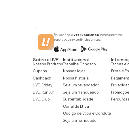
Baixe o app
LIVE! Experience
, nosso universo
esportivo de experiências únicas.
Sobre a LIVE!
Institucional
Informa
Nossos Produtos
Trabalhe Conosco
Trocas e 
Cupons
Nossas lojas
Frete e E
Cashback
Nossa história
Pagamen
LIVE! Friday
Seja um revendedor
Privacida
LIVE! Run XP
Seja um franqueado
Promoçõe
LIVE! Club
Sustentabilidade
Perguntas
Canal de Ética
Código de Ética e Conduta
Seja um fornecedor