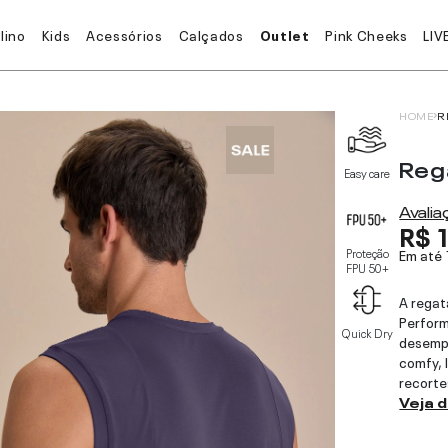
lino
Kids
Acessórios
Calçados
Outlet
Pink Cheeks
LIV
HOME
R
Reg
Easy care
Avali
R$ 
Proteção
Em até
FPU 50+
A regat
Perform
Quick Dry
desemp
comfy, 
recorte
Veja 