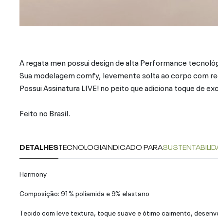
A regata men possui design de alta Performance tecnoló
Sua modelagem comfy, levemente solta ao corpo com reco
Possui Assinatura LIVE! no peito que adiciona toque de ex
Feito no Brasil.
DETALHES
TECNOLOGIA
INDICADO PARA
SUSTENTABILID
Harmony
Composição: 91% poliamida e 9% elastano
Tecido com leve textura, toque suave e ótimo caimento, desenvo