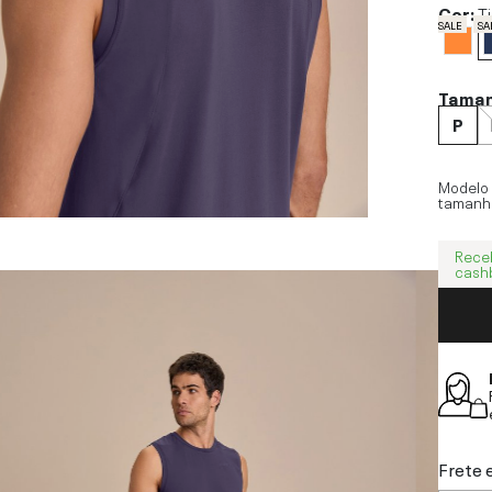
Cor:
T
SALE
SA
Tama
P
Modelo
tamanh
Rece
cash
Frete 