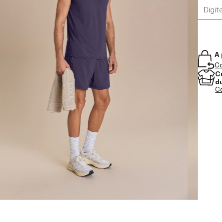
A 
Co
C
d
Co