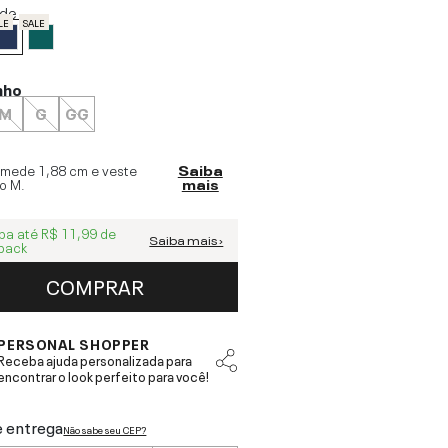
ide
LE
SALE
nho
M
G
GG
 mede
1,88 cm
e veste
Saiba
o
M
.
mais
ba até
R$ 11,99
de
Saiba mais ›
back
COMPRAR
PERSONAL SHOPPER
Receba ajuda personalizada para
encontrar o look perfeito para você!
e entrega
Não sabe seu CEP?