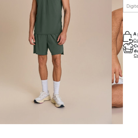
A 
Co
C
d
Co