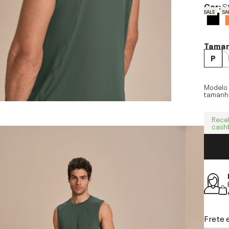
Cor:
S
SALE
SA
Tama
P
Modelo
tamanh
Rece
cash
Frete 