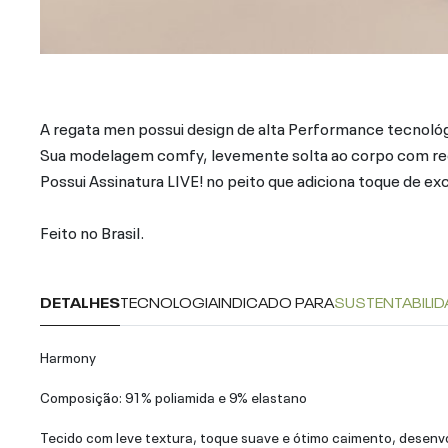
A regata men possui design de alta Performance tecnoló
Sua modelagem comfy, levemente solta ao corpo com reco
Possui Assinatura LIVE! no peito que adiciona toque de ex
Feito no Brasil.
DETALHES
TECNOLOGIA
INDICADO PARA
SUSTENTABILID
Harmony
Composição: 91% poliamida e 9% elastano
Tecido com leve textura, toque suave e ótimo caimento, desenvo