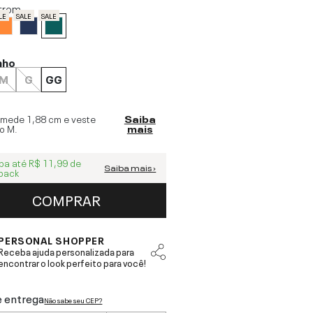
trom
LE
SALE
SALE
nho
M
G
GG
 mede
1,88 cm
e veste
Saiba
o
M
.
mais
ba até
R$ 11,99
de
Saiba mais ›
back
COMPRAR
PERSONAL SHOPPER
Receba ajuda personalizada para
encontrar o look perfeito para você!
e entrega
Não sabe seu CEP?