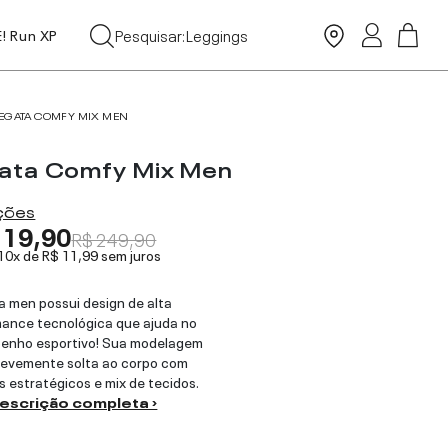
Leggings
Pesquisar:
Moda Praia
E! Run XP
Tops
EGATA COMFY MIX MEN
ata Comfy Mix Men
ações
119,90
R$ 249,90
 10x de
R$ 11,99
sem juros
a men possui design de alta
ance tecnológica que ajuda no
enho esportivo! Sua modelagem
levemente solta ao corpo com
s estratégicos e mix de tecidos.
descrição completa ›