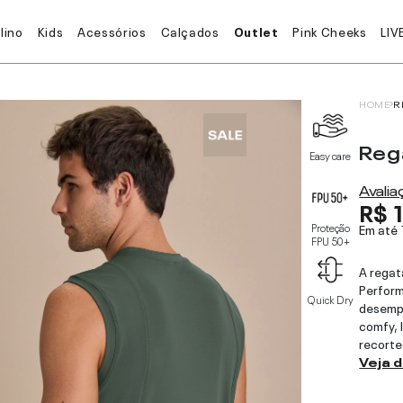
lino
Kids
Acessórios
Calçados
Outlet
Pink Cheeks
LIV
HOME
R
Reg
Easy care
Avali
R$ 
Proteção
Em até
FPU 50+
A regat
Perform
Quick Dry
desemp
comfy, 
recorte
Veja 