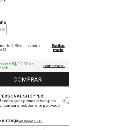
nho
GG
 mede
1,88 cm
e veste
Saiba
o
M
.
mais
ba até
R$ 12,99
de
Saiba mais ›
back
COMPRAR
PERSONAL SHOPPER
Receba ajuda personalizada para
encontrar o look perfeito para você!
e entrega
Não sabe seu CEP?