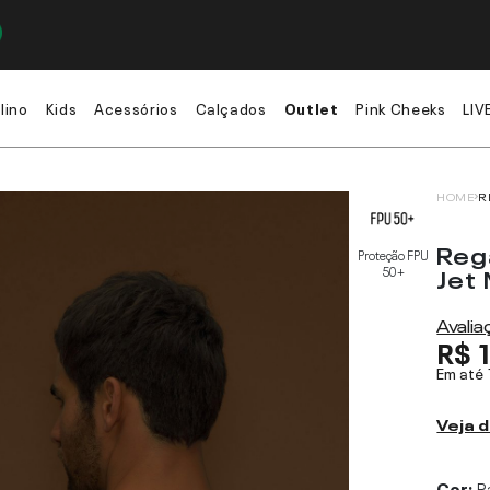
lino
Kids
Acessórios
Calçados
Outlet
Pink Cheeks
LIV
HOME
R
Reg
Proteção FPU
Jet
50+
Avali
R$ 
Em até
Veja d
Cor:
R