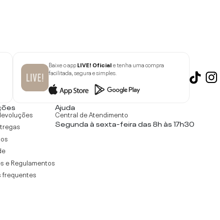
Baixe o app
LIVE! Oficial
e tenha uma compra
facilitada, segura e simples.
ções
Ajuda
devoluções
Central de Atendimento
Segunda à sexta-feira das 8h às 17h30
ntregas
tos
de
s e Regulamentos
 frequentes