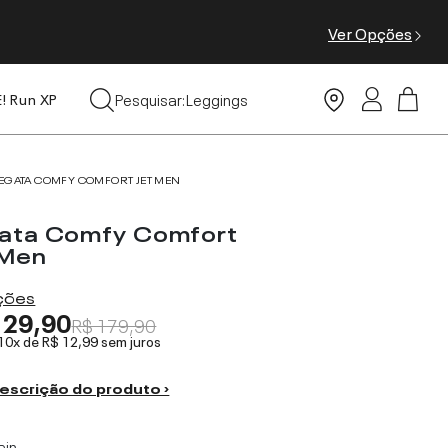
Ver Opções
Tops
Pesquisar:
Leggings
E! Run XP
Moda Praia
EGATA COMFY COMFORT JET MEN
ata Comfy Comfort
 Men
ações
129,90
R$ 179,90
 10x de
R$ 12,99
sem juros
escrição do produto ›
ain