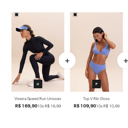
U
P
Viseira Speed Run Unissex
Top V Rib Gloss
R$ 169,90
R$ 109,90
10x
R$ 16,99
10x
R$ 10,99