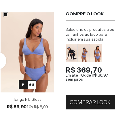
COMPRE O LOOK
Selecione os produtos e os
tamanhos ao lado para
incluir em sua sacola.
R$ 369,70
Em até 10x de
R$ 36,97
sem juros
P
GG
Tanga Rib Gloss
COMPRAR LOOK
R$ 89,90
10x
R$ 8,99