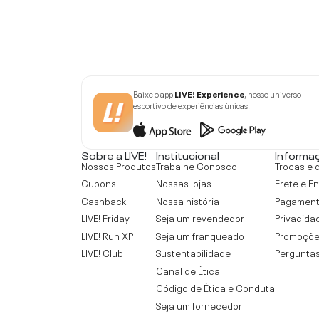
Baixe o app
LIVE! Experience
, nosso universo
esportivo de experiências únicas.
Sobre a LIVE!
Institucional
Informa
Nossos Produtos
Trabalhe Conosco
Trocas e 
Cupons
Nossas lojas
Frete e E
Cashback
Nossa história
Pagamen
LIVE! Friday
Seja um revendedor
Privacida
LIVE! Run XP
Seja um franqueado
Promoçõe
LIVE! Club
Sustentabilidade
Perguntas
Canal de Ética
Código de Ética e Conduta
Seja um fornecedor