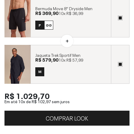
Bermuda Move 8'' Dryside Men
R$ 369,90
10x
R$ 36,99
P
GG
Jaqueta Trek Sportif Men
R$ 579,90
10x
R$ 57,99
M
R$ 1.029,70
Em até 10x de
R$ 102,97
sem juros
COMPRAR LOOK