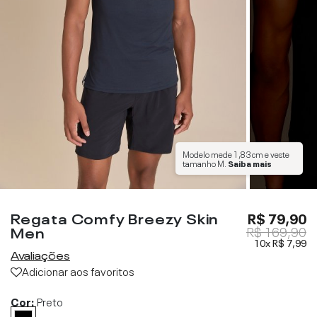
Modelo mede
1,83 cm
e veste
tamanho
M
.
Saiba mais
Regata Comfy Breezy Skin
R$ 79,90
Men
R$ 169,90
10x
R$ 7,99
Avaliações
Adicionar aos favoritos
Cor:
Preto