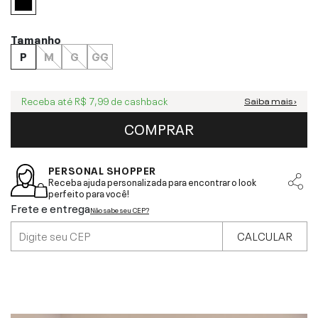
Tamanho
P
M
G
GG
Receba até
R$ 7,99
de cashback
Saiba mais ›
COMPRAR
PERSONAL SHOPPER
Receba ajuda personalizada para encontrar o look
perfeito para você!
Frete e entrega
Não sabe seu CEP?
CALCULAR