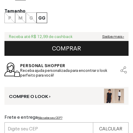
Tamanho
P
M
G
GG
Receba até
R$ 12,99
de cashback
Saiba mais ›
COMPRAR
PERSONAL SHOPPER
Receba ajuda personalizada para encontrar o look
perfeito para você!
COMPRE O LOOK ›
Frete e entrega
Não sabe seu CEP?
CALCULAR