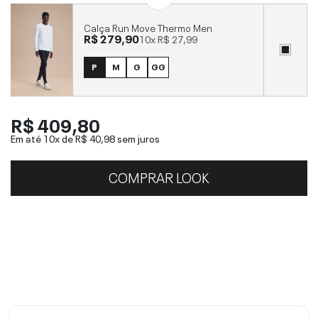
Calça Run Move Thermo Men
R$ 279,90
10x
R$ 27,99
P
M
G
GG
R$ 409,80
Em até 10x de
R$ 40,98
sem juros
COMPRAR LOOK