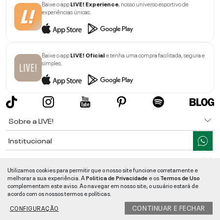
Baixe o app
LIVE! Experience
, nosso universo esportivo de
experiências únicas.
Baixe o app
LIVE! Oficial
e tenha uma compra facilitada, segura e
simples.
Sobre a LIVE!
Institucional
Informações
Utilizamos cookies para permitir que o nosso site funcione corretamente e
melhorar a sua experiência. A
Politica de Privacidade
e os
Termos de Uso
Ajuda
complementam este aviso. Ao navegar em nosso site, o usuário estará de
acordo com os nossos termos e políticas.
Segurança e Qualidade
CONTINUAR E FECHAR
CONFIGURAÇÃO
LIVE!
©
2026
- TODOS OS DIREITOS RESERVADOS -
RUA MANOEL FRANCISCO
DA COSTA, 1600 - BAIRRO VIEIRA - CEP 89257-207
-
JARAGUÁ DO SUL
/
SC
-