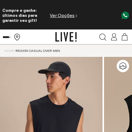
Compre e ganhe:
Ver Opções
últimos dias para
garantir seu gift!
HOME
REGATA CASUAL OVER MEN