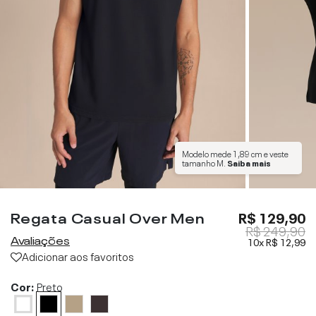
Modelo mede
1,89 cm
e veste
tamanho
M
.
Saiba mais
Regata Casual Over Men
R$ 129,90
R$ 249,90
Avaliações
10x
R$ 12,99
Adicionar aos favoritos
Cor:
Preto