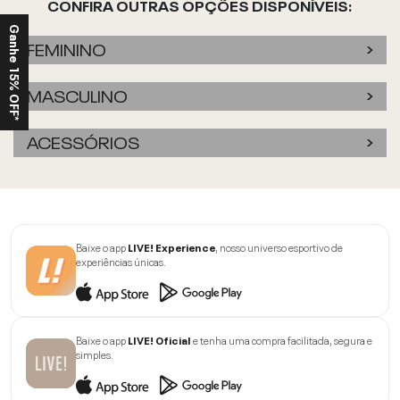
CONFIRA OUTRAS OPÇÕES DISPONÍVEIS:
Ganhe 15% OFF*
FEMININO
MASCULINO
ACESSÓRIOS
Baixe o app
LIVE! Experience
, nosso universo esportivo de
experiências únicas.
Baixe o app
LIVE! Oficial
e tenha uma compra facilitada, segura e
simples.