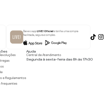
Baixe o app
LIVE! Oficial
e tenha uma compra
facilitada, segura e simples.
ções
Ajuda
devoluções
Central de Atendimento
Segunda à sexta-feira das 8h às 17h30
ntregas
tos
de
s e Regulamentos
 frequentes