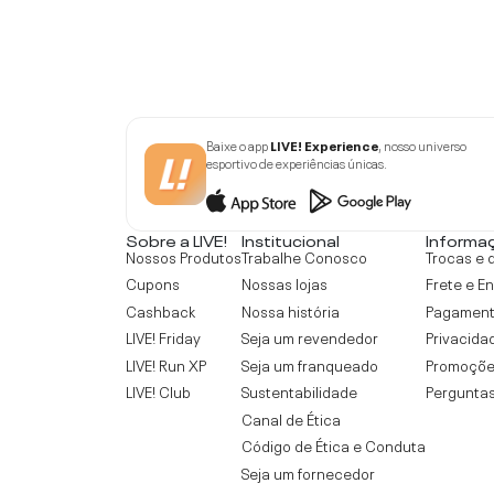
Baixe o app
LIVE! Experience
, nosso universo
esportivo de experiências únicas.
Sobre a LIVE!
Institucional
Informa
Nossos Produtos
Trabalhe Conosco
Trocas e 
Cupons
Nossas lojas
Frete e E
Cashback
Nossa história
Pagamen
LIVE! Friday
Seja um revendedor
Privacida
LIVE! Run XP
Seja um franqueado
Promoçõe
LIVE! Club
Sustentabilidade
Perguntas
Canal de Ética
Código de Ética e Conduta
Seja um fornecedor