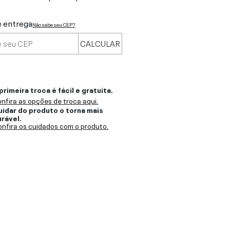
e entrega
Não sabe seu CEP?
CALCULAR
primeira troca é fácil e gratuita.
nfira as opções de troca aqui.
uidar do produto o torna mais
urável.
nfira os cuidados com o produto.