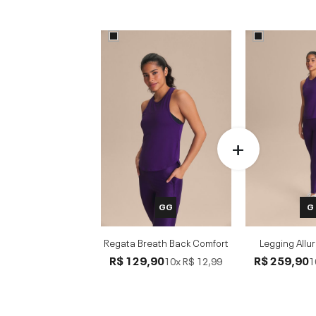
GG
G
Regata Breath Back Comfort
Legging Allu
R$ 129,90
R$ 259,90
10x
R$ 12,99
1