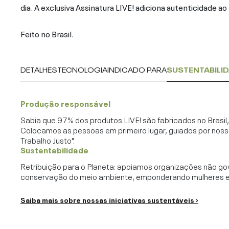
dia. A exclusiva Assinatura LIVE! adiciona autenticidade ao
Feito no Brasil.
DETALHES
TECNOLOGIA
INDICADO PARA
SUSTENTABILI
Produção responsável
Sabia que 97% dos produtos LIVE! são fabricados no Brasi
Colocamos as pessoas em primeiro lugar, guiados por noss
Trabalho Justo".
Sustentabilidade
Retribuição para o Planeta: apoiamos organizações não go
conservação do meio ambiente, emponderando mulheres e c
Saiba mais sobre nossas iniciativas sustentáveis ›