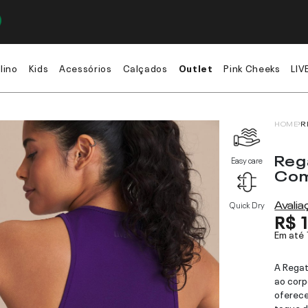
lino
Kids
Acessórios
Calçados
Outlet
Pink Cheeks
LIV
HOME
R
Reg
Easy care
Com
Avali
Quick Dry
R$ 
Em até
A Regat
ao corp
oferece
toque d