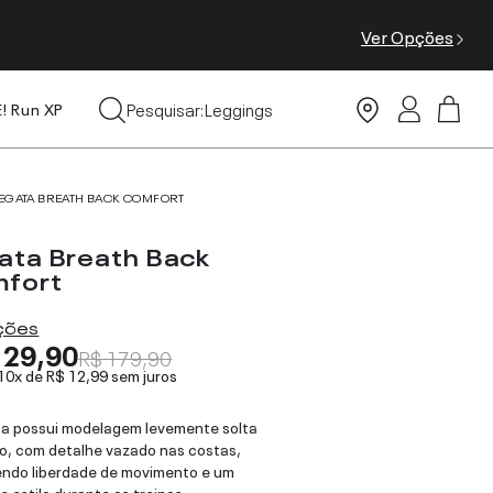
Ver Opções
Tops
Pesquisar:
Leggings
E! Run XP
Moda Praia
EGATA BREATH BACK COMFORT
ata Breath Back
fort
ações
129,90
R$ 179,90
 10x de
R$ 12,99
sem juros
a possui modelagem levemente solta
o, com detalhe vazado nas costas,
ndo liberdade de movimento e um
e estilo durante os treinos.