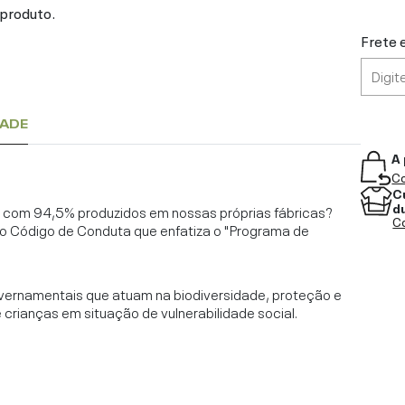
 produto.
Frete 
DADE
A 
Co
C
d
l, com 94,5% produzidos em nossas próprias fábricas?
Co
o Código de Conduta que enfatiza o "Programa de
vernamentais que atuam na biodiversidade, proteção e
rianças em situação de vulnerabilidade social.