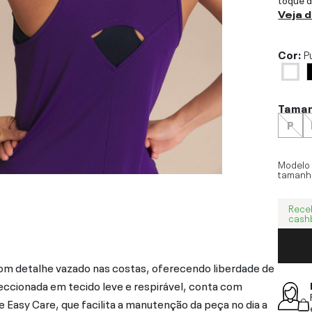
Veja 
Cor:
P
Tama
P
Modelo
tamanh
Rece
cash
om detalhe vazado nas costas, oferecendo liberdade de
eccionada em tecido leve e respirável, conta com
e Easy Care, que facilita a manutenção da peça no dia a