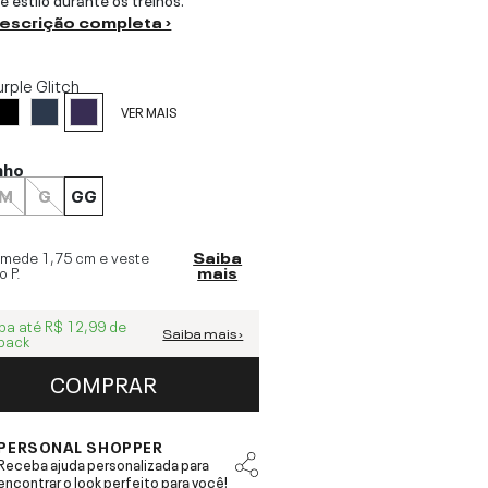
descrição completa ›
urple Glitch
VER MAIS
nho
M
G
GG
 mede
1,75 cm
e veste
Saiba
o
P
.
mais
ba até
R$ 12,99
de
Saiba mais ›
back
COMPRAR
PERSONAL SHOPPER
Receba ajuda personalizada para
encontrar o look perfeito para você!