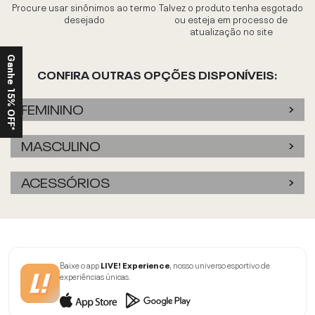
Procure usar sinônimos ao termo
Talvez o produto tenha esgotado
desejado
ou esteja em processo de
atualização no site
Ganhe 15% OFF*
CONFIRA OUTRAS OPÇÕES DISPONÍVEIS:
FEMININO
MASCULINO
ACESSÓRIOS
Baixe o app
LIVE! Experience
, nosso universo esportivo de
experiências únicas.