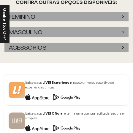
CONFIRA OUTRAS OPÇÕES DISPONÍVEIS:
Ganhe 15% OFF*
FEMININO
MASCULINO
ACESSÓRIOS
Baixe o app
LIVE! Experience
, nosso universo esportivo de
experiências únicas.
Baixe o app
LIVE! Oficial
e tenha uma compra facilitada, segura e
simples.