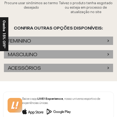
Procure usar sinônimos ao termo
Talvez o produto tenha esgotado
desejado
ou esteja em processo de
atualização no site
Ganhe 15% OFF*
CONFIRA OUTRAS OPÇÕES DISPONÍVEIS:
FEMININO
MASCULINO
ACESSÓRIOS
Baixe o app
LIVE! Experience
, nosso universo esportivo de
experiências únicas.