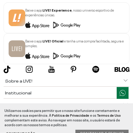
Baixe o app
LIVE! Experience
, nosso universo esportivo de
experiências únicas.
Baixe o app
LIVE! Oficial
e tenha uma compra facilitada, segura e
simples.
Sobre a LIVE!
Institucional
Informações
Utilizamos cookies para permitir que o nosso site funcione corretamente e
melhorar a sua experiência. A
Politica de Privacidade
e os
Termos de Uso
Ajuda
complementam este aviso. Ao navegar em nosso site, o usuário estará de
acordo com os nossos termos e políticas.
Segurança e Qualidade