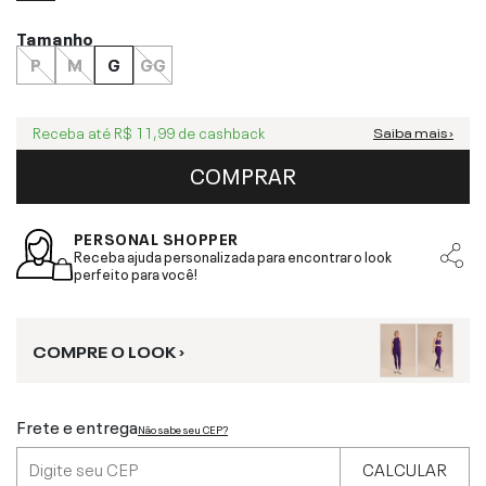
Tamanho
P
M
G
GG
Receba até
R$ 11,99
de cashback
Saiba mais ›
COMPRAR
PERSONAL SHOPPER
Receba ajuda personalizada para encontrar o look
perfeito para você!
COMPRE O LOOK ›
Frete e entrega
Não sabe seu CEP?
CALCULAR