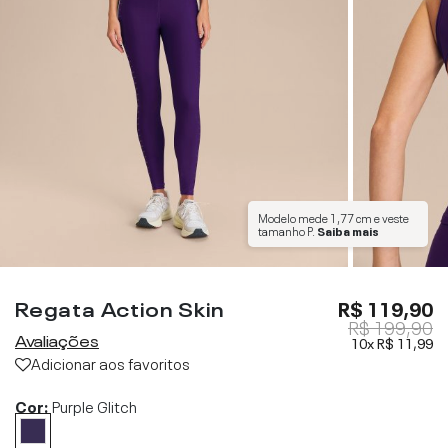
Modelo mede
1,77 cm
e veste
tamanho
P
.
Saiba mais
Regata Action Skin
R$ 119,90
R$ 199,90
Avaliações
10x
R$ 11,99
Adicionar aos favoritos
Cor:
Purple Glitch