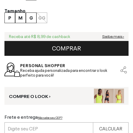
Tamanho
P
M
G
GG
Receba até
R$ 8,99
de cashback
Saiba mais ›
COMPRAR
PERSONAL SHOPPER
Receba ajuda personalizada para encontrar o look
perfeito para você!
COMPRE O LOOK ›
Frete e entrega
Não sabe seu CEP?
CALCULAR