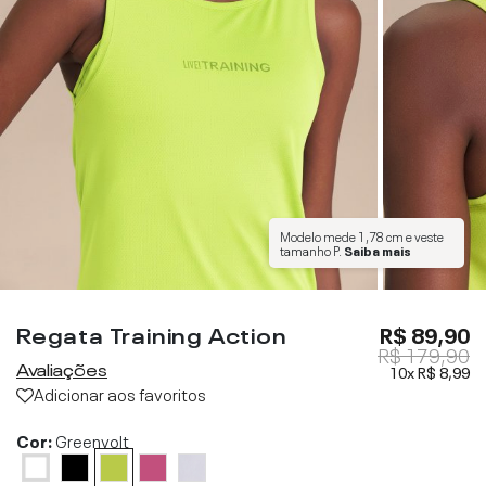
Modelo mede
1,78 cm
e veste
tamanho
P
.
Saiba mais
Regata Training Action
R$ 89,90
R$ 179,90
Avaliações
10x
R$ 8,99
Adicionar aos favoritos
Cor:
Greenvolt