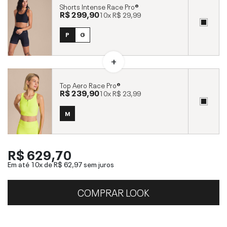
Shorts Intense Race Pro®
R$ 299,90
10x
R$ 29,99
P
G
Top Aero Race Pro®
R$ 239,90
10x
R$ 23,99
M
R$ 629,70
Em até 10x de
R$ 62,97
sem juros
COMPRAR LOOK