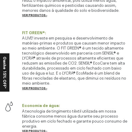
fertilizantes químicos e pesticidas causando assim,
menores danos à qualidade do solo e biodiversidade.
VER PRODUTOS ›
FIT GREEN®:
A LIVE! investe em pesquisa e desenvolvimento de
matérias-primas e produtos que causam menor impacto
ao meio ambiente. O FIT GREEN® é um tecido altamente
tecnológico desenvolvido em parceria com SENSIL® e
LYCRA® através de processos altamente eficientes que
Ganhe 15% OFF*
reduzem as emissões de CO2. SENSIL® EcoCare tem alta
durabilidade, processado em ciclo fechado com baixo
uso de água e luz. E o LYCRA® EcoMade é um blend de
fibras recicladas de elastano, que diminui os resíduos no
meio ambiente.
VER PRODUTOS ›
EAG2
Economia de água:
A tecnologia de tingimento têxtil utilizada em nossa
fábrica consome menos água durante seu processo
produtivo em ciclo fechado e garante pouco consumo de
energia.
VER PRODUTOS ›