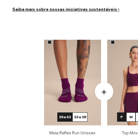
Saiba mais sobre nossas iniciativas sustentáveis ›
39 a 43
33 a 38
P
M
Meia Reflex Run Unissex
Top Move