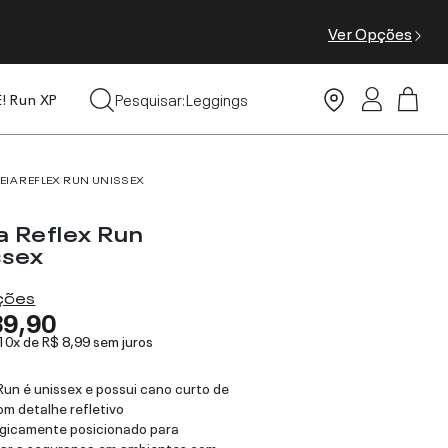
Ver Opções
Tops
Pesquisar:
Leggings
E! Run XP
Moda Praia
EIA REFLEX RUN UNISSEX
a Reflex Run
ssex
ações
89,90
 10x de
R$ 8,99
sem juros
Run é unissex e possui cano curto de
om detalhe refletivo
gicamente posicionado para
ar a segurança em ambientes com