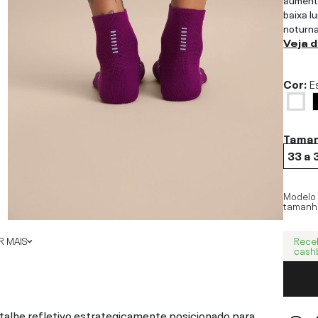
baixa l
noturna
Veja 
Cor:
E
Tama
33 a 
Modelo
tamanh
Rece
 MAIS
cash
etalhe refletivo estrategicamente posicionado para