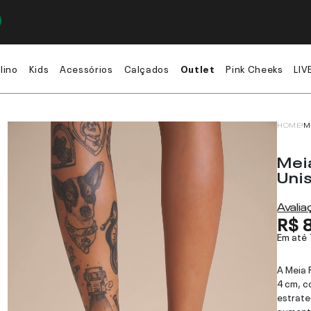
lino
Kids
Acessórios
Calçados
Outlet
Pink Cheeks
LIV
HOME
M
Mei
Uni
Avali
R$ 
Em até
A Meia 
4 cm, c
estrate
aument