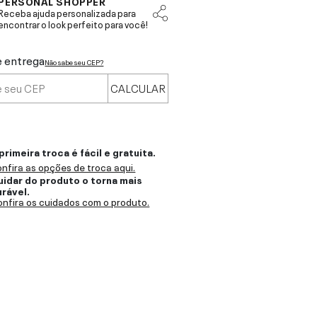
PERSONAL SHOPPER
Receba ajuda personalizada para
encontrar o look perfeito para você!
e entrega
Não sabe seu CEP?
CALCULAR
primeira troca é fácil e gratuita.
nfira as opções de troca aqui.
uidar do produto o torna mais
urável.
nfira os cuidados com o produto.