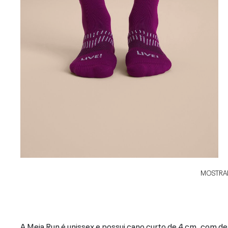
MOSTRAR
A Meia Run é unissex e possui cano curto de 4 cm, com d