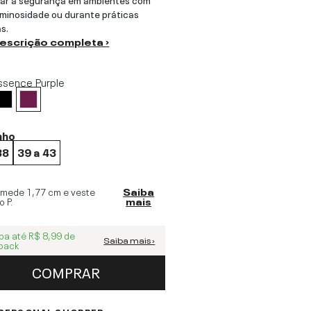
uminosidade ou durante práticas
s.
descrição completa ›
ssence Purple
nho
38
39 a 43
 mede
1,77 cm
e veste
Saiba
o
P
.
mais
ba até
R$ 8,99
de
Saiba mais ›
back
COMPRAR