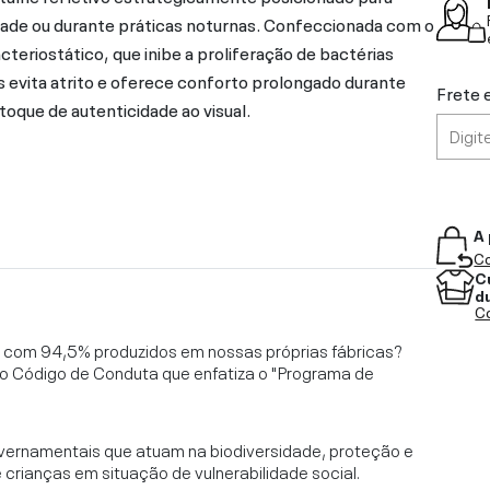
ade ou durante práticas noturnas. Confeccionada com o
teriostático, que inibe a proliferação de bactérias
 evita atrito e oferece conforto prolongado durante
Frete 
 toque de autenticidade ao visual.
A 
Co
C
d
Co
l, com 94,5% produzidos em nossas próprias fábricas?
o Código de Conduta que enfatiza o "Programa de
vernamentais que atuam na biodiversidade, proteção e
rianças em situação de vulnerabilidade social.