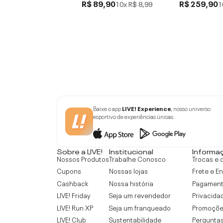
R$ 89,90
R$ 259,90
10x
R$ 8,99
1
Baixe o app
LIVE! Experience
, nosso universo
esportivo de experiências únicas.
Sobre a LIVE!
Institucional
Informa
Nossos Produtos
Trabalhe Conosco
Trocas e 
Cupons
Nossas lojas
Frete e E
Cashback
Nossa história
Pagamen
LIVE! Friday
Seja um revendedor
Privacida
LIVE! Run XP
Seja um franqueado
Promoçõe
LIVE! Club
Sustentabilidade
Perguntas