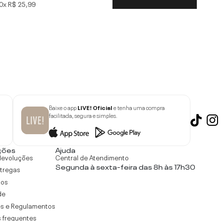
0x
R$ 25,99
Baixe o app
LIVE! Oficial
e tenha uma compra
facilitada, segura e simples.
ções
Ajuda
devoluções
Central de Atendimento
Segunda à sexta-feira das 8h às 17h30
ntregas
tos
de
s e Regulamentos
 frequentes