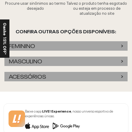
Procure usar sinônimos ao termo
Talvez o produto tenha esgotado
desejado
ou esteja em processo de
atualização no site
Ganhe 15% OFF*
CONFIRA OUTRAS OPÇÕES DISPONÍVEIS:
FEMININO
MASCULINO
ACESSÓRIOS
Baixe o app
LIVE! Experience
, nosso universo esportivo de
experiências únicas.