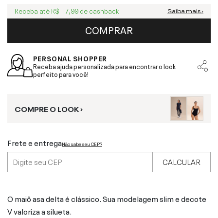
Receba até
R$ 17,99
de cashback
Saiba mais ›
COMPRAR
PERSONAL SHOPPER
Receba ajuda personalizada para encontrar o look
perfeito para você!
COMPRE O LOOK ›
Frete e entrega
Não sabe seu CEP?
CALCULAR
O maiô asa delta é clássico. Sua modelagem slim e decote
V valoriza a silueta.