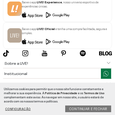
Baixe o app
LIVE! Experience
, nosso universo esportivo de
experiências únicas.
Baixe o app
LIVE! Oficial
e tenha uma compra facilitada, segura e
simples.
Sobre a LIVE!
Institucional
Informações
Utilizamos cookies para permitir que o nosso site funcione corretamente e
melhorar a sua experiência. A
Politica de Privacidade
e os
Termos de Uso
Ajuda
complementam este aviso. Ao navegar em nosso site, o usuário estará de
acordo com os nossos termos e políticas.
Segurança e Qualidade
CONTINUAR E FECHAR
CONFIGURAÇÃO
LIVE!
©
2026
- TODOS OS DIREITOS RESERVADOS -
RUA MANOEL FRANCISCO
DA COSTA, 1600 - BAIRRO VIEIRA - CEP 89257-207
-
JARAGUÁ DO SUL
/
SC
-