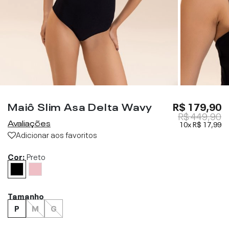
Maiô Slim Asa Delta Wavy
R$ 179,90
R$ 449,90
Avaliações
10x
R$ 17,99
Adicionar aos favoritos
Cor:
Preto
Tamanho
P
M
G