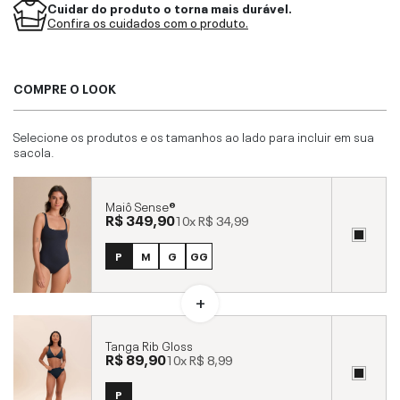
Cuidar do produto o torna mais durável.
Confira os cuidados com o produto.
COMPRE O LOOK
Selecione os produtos e os tamanhos ao lado para incluir em sua
sacola.
Maiô Sense®
R$ 349,90
10x
R$ 34,99
P
M
G
GG
Tanga Rib Gloss
R$ 89,90
10x
R$ 8,99
P