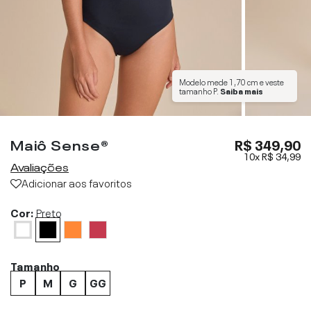
Modelo mede
1,70 cm
e veste
tamanho
P
.
Saiba mais
Maiô Sense®
R$ 349,90
10x
R$ 34,99
Avaliações
Adicionar aos favoritos
Cor:
Preto
Tamanho
P
M
G
GG