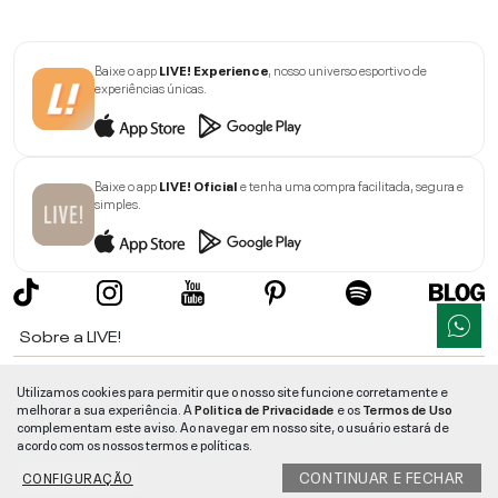
Baixe o app
LIVE! Experience
, nosso universo esportivo de
experiências únicas.
Baixe o app
LIVE! Oficial
e tenha uma compra facilitada, segura e
simples.
Sobre a LIVE!
Institucional
Utilizamos cookies para permitir que o nosso site funcione corretamente e
melhorar a sua experiência. A
Politica de Privacidade
e os
Termos de Uso
Informações
complementam este aviso. Ao navegar em nosso site, o usuário estará de
acordo com os nossos termos e políticas.
Ajuda
CONTINUAR E FECHAR
CONFIGURAÇÃO