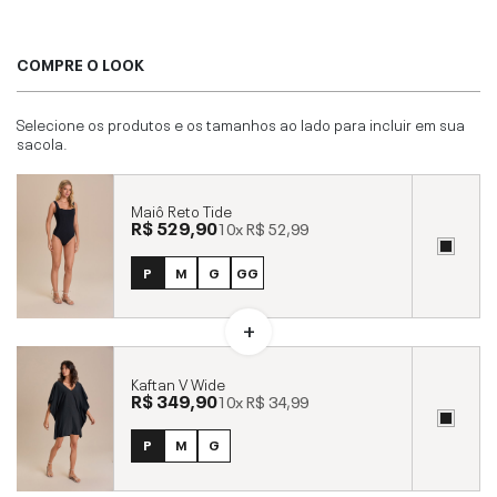
COMPRE O LOOK
Selecione os produtos e os tamanhos ao lado para incluir em sua
sacola.
Maiô Reto Tide
R$ 529,90
10x
R$ 52,99
P
M
G
GG
Kaftan V Wide
R$ 349,90
10x
R$ 34,99
P
M
G