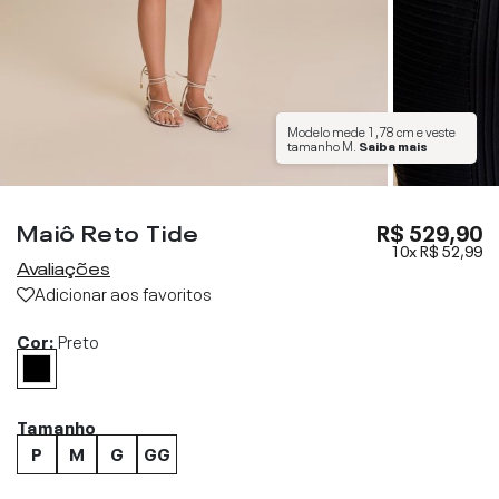
Modelo mede
1,78 cm
e veste
tamanho
M
.
Saiba mais
Maiô Reto Tide
R$ 529,90
10x
R$ 52,99
Avaliações
Adicionar aos favoritos
Cor:
Preto
Tamanho
P
M
G
GG