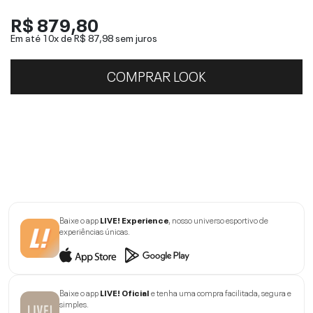
R$ 879,80
Em até 10x de
R$ 87,98
sem juros
COMPRAR LOOK
Baixe o app
LIVE! Experience
, nosso universo esportivo de
experiências únicas.
Baixe o app
LIVE! Oficial
e tenha uma compra facilitada, segura e
simples.