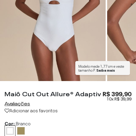
Modelo mede
1,77 cm
e veste
tamanho
P
.
Saiba mais
Maiô Cut Out Allure® Adaptiv
R$ 399,90
10x
R$ 39,99
Avaliações
Adicionar aos favoritos
Cor:
Branco