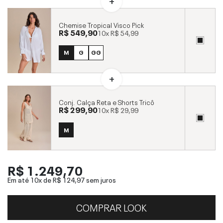
Chemise Tropical Visco Pick
R$ 549,90
10x
R$ 54,99
M
G
GG
Conj. Calça Reta e Shorts Tricô
R$ 299,90
10x
R$ 29,99
M
R$ 1.249,70
Em até 10x de
R$ 124,97
sem juros
COMPRAR LOOK