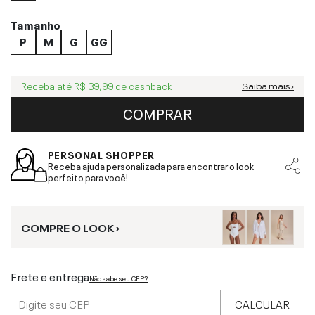
Tamanho
P
M
G
GG
Receba até
R$ 39,99
de cashback
Saiba mais ›
COMPRAR
PERSONAL SHOPPER
Receba ajuda personalizada para encontrar o look
perfeito para você!
COMPRE O LOOK ›
Frete e entrega
Não sabe seu CEP?
CALCULAR