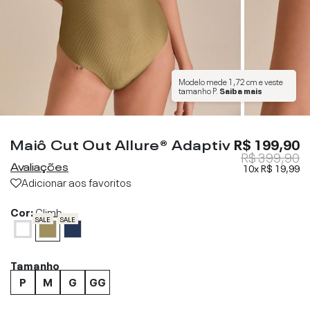
Modelo mede
1,72 cm
e veste
tamanho
P
.
Saiba mais
Maiô Cut Out Allure® Adaptiv
R$ 199,90
R$ 399,90
Avaliações
10x
R$ 19,99
Adicionar aos favoritos
Cor:
Climb
SALE
SALE
Tamanho
P
M
G
GG