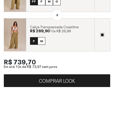
PP
P
M
G
Calça Transpassada Coastline
R$ 269,90
10x
R$ 26,99
P
M
R$ 739,70
Em até 10x de
R$ 73,97
sem juros
COMPRAR LOOK