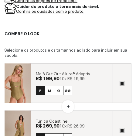
Confira as opções de troca aqui.
Cuidar do produto o torna mais durável.
Confira os cuidados com o produto.
COMPRE O LOOK
Selecione os produtos e os tamanhos ao lado para incluir em sua
sacola.
Maiô Cut Out Allure® Adaptiv
R$ 199,90
10x
R$ 19,99
P
M
G
GG
Túnica Coastline
R$ 269,90
10x
R$ 26,99