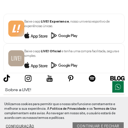
Baixe o app
LIVE! Experience
, nosso universo esportivo de
experiências únicas.
Baixe o app
LIVE! Oficial
e tenha uma compra facilitada, segura e
simples.
Sobre a LIVE!
Institucional
Utilizamos cookies para permitir que o nosso site funcione corretamente e
melhorar a sua experiência. A
Politica de Privacidade
e os
Termos de Uso
Informações
complementam este aviso. Ao navegar em nosso site, o usuário estará de
acordo com os nossos termos e políticas.
Ajuda
CONTINUAR E FECHAR
CONFIGURAÇÃO