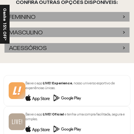
CONFIRA OUTRAS OPÇÕES DISPONÍVEIS:
Ganhe 15% OFF*
FEMININO
MASCULINO
ACESSÓRIOS
Baixe o app
LIVE! Experience
, nosso universo esportivo de
experiências únicas.
Baixe o app
LIVE! Oficial
e tenha uma compra facilitada, segura e
simples.