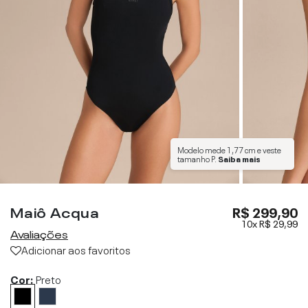
Modelo mede
1,77 cm
e veste
tamanho
P
.
Saiba mais
Maiô Acqua
R$ 299,90
10x
R$ 29,99
Avaliações
Adicionar aos favoritos
Cor:
Preto