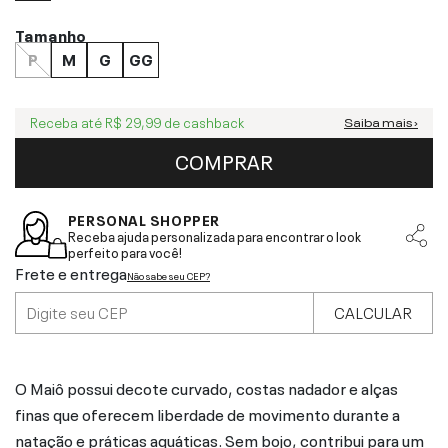
Tamanho
P
M
G
GG
Receba até
R$ 29,99
de cashback
Saiba mais ›
COMPRAR
PERSONAL SHOPPER
Receba ajuda personalizada para encontrar o look
perfeito para você!
Frete e entrega
Não sabe seu CEP?
CALCULAR
O Maiô possui decote curvado, costas nadador e alças
finas que oferecem liberdade de movimento durante a
natação e práticas aquáticas. Sem bojo, contribui para um