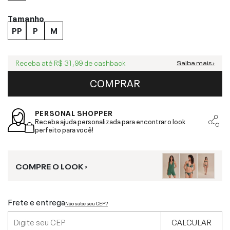
Tamanho
PP
P
M
Receba até
R$ 31,99
de cashback
Saiba mais ›
COMPRAR
PERSONAL SHOPPER
Receba ajuda personalizada para encontrar o look
perfeito para você!
COMPRE O LOOK ›
Frete e entrega
Não sabe seu CEP?
CALCULAR