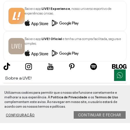
Baixe o app
LIVE! Experience
, nosso universo esportivo de
experiências únicas.
Baixe o app
LIVE! Oficial
e tenha uma compra facilitada, segura e
simples.
Sobre a LIVE!
Institucional
Utilizamos cookies para permitir que o nosso site funcione corretamente e
melhorar a sua experiência. A
Politica de Privacidade
e os
Termos de Uso
Informações
complementam este aviso. Ao navegar em nosso site, o usuário estará de
acordo com os nossos termos e políticas.
Ajuda
CONTINUAR E FECHAR
CONFIGURAÇÃO
Segurança e Qualidade