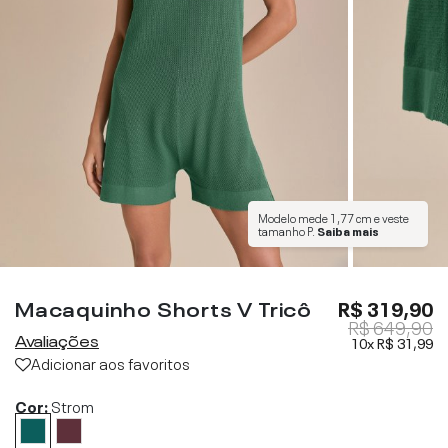
Modelo mede
1,77 cm
e veste
tamanho
P
.
Saiba mais
Macaquinho Shorts V Tricô
R$ 319,90
R$ 649,90
Avaliações
10x
R$ 31,99
Adicionar aos favoritos
Cor:
Strom