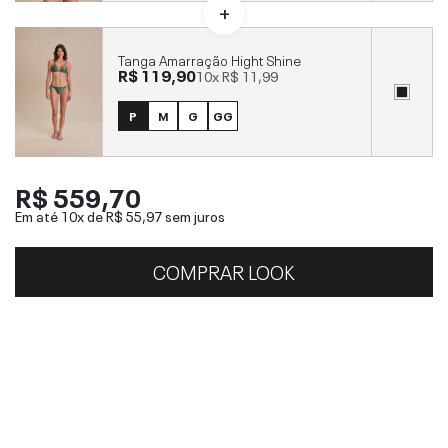
Tanga Amarração Hight Shine
R$ 119,90
10x
R$ 11,99
P
M
G
GG
R$ 559,70
Em até 10x de
R$ 55,97
sem juros
COMPRAR LOOK