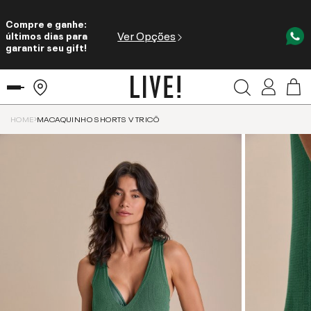
Compre e ganhe:
Ver Opções
últimos dias para
garantir seu gift!
HOME
MACAQUINHO SHORTS V TRICÔ