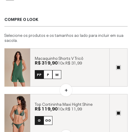
COMPRE O LOOK
Selecione os produtos e os tamanhos ao lado para incluir em sua
sacola.
Macaquinho Shorts V Tricô
R$ 319,90
10x
R$ 31,99
PP
P
M
Top Cortininha Maxi Hight Shine
R$ 119,90
10x
R$ 11,99
G
GG