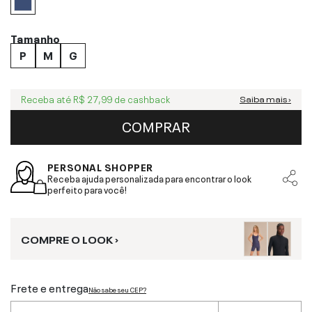
Tamanho
P
M
G
Receba até
R$ 27,99
de cashback
Saiba mais ›
COMPRAR
PERSONAL SHOPPER
Receba ajuda personalizada para encontrar o look
perfeito para você!
COMPRE O LOOK ›
Frete e entrega
Não sabe seu CEP?