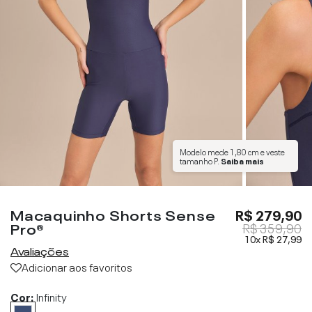
Modelo mede
1,80 cm
e veste
tamanho
P
.
Saiba mais
Macaquinho Shorts Sense
R$ 279,90
Pro®
R$ 359,90
10x
R$ 27,99
Avaliações
Adicionar aos favoritos
Cor:
Infinity