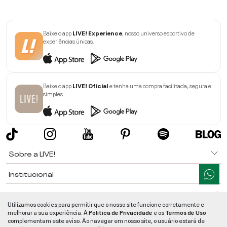
Baixe o app
LIVE! Experience
, nosso universo esportivo de
experiências únicas.
Baixe o app
LIVE! Oficial
e tenha uma compra facilitada, segura e
simples.
Sobre a LIVE!
Institucional
Informações
Utilizamos cookies para permitir que o nosso site funcione corretamente e
melhorar a sua experiência. A
Politica de Privacidade
e os
Termos de Uso
Ajuda
complementam este aviso. Ao navegar em nosso site, o usuário estará de