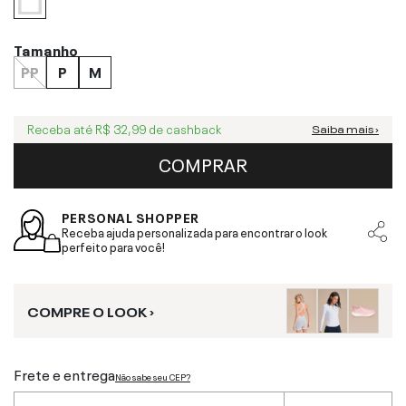
Tamanho
PP
P
M
Receba até
R$ 32,99
de cashback
Saiba mais ›
COMPRAR
PERSONAL SHOPPER
Receba ajuda personalizada para encontrar o look
perfeito para você!
COMPRE O LOOK ›
Frete e entrega
Não sabe seu CEP?