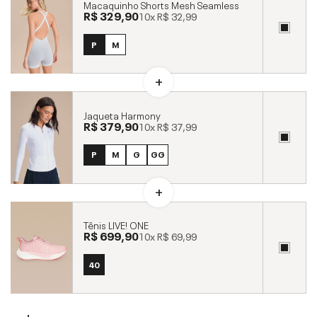
Macaquinho Shorts Mesh Seamless
R$ 329,90
10x
R$ 32,99
P
M
Jaqueta Harmony
R$ 379,90
10x
R$ 37,99
P
M
G
GG
Tênis LIVE! ONE
R$ 699,90
10x
R$ 69,99
40