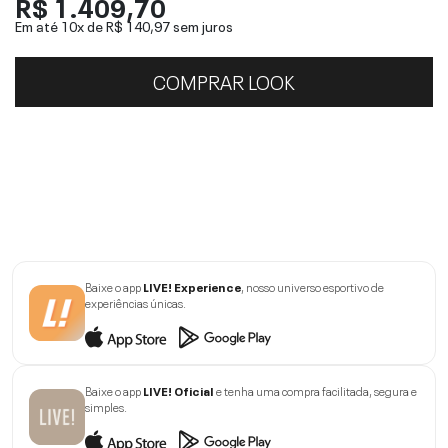
R$ 1.409,70
Em até 10x de
R$ 140,97
sem juros
COMPRAR LOOK
Baixe o app
LIVE! Experience
, nosso universo esportivo de
experiências únicas.
Baixe o app
LIVE! Oficial
e tenha uma compra facilitada, segura e
simples.