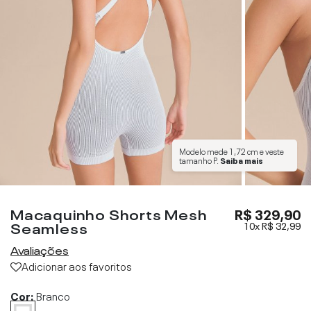
Modelo mede
1,72 cm
e veste
tamanho
P
.
Saiba mais
Macaquinho Shorts Mesh
R$ 329,90
Seamless
10x
R$ 32,99
Avaliações
Adicionar aos favoritos
Cor:
Branco