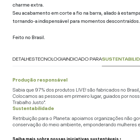
charme extra.
Seu acabamento em corte a fio na barra, aliado à estampa
tornando-a indispensável para momentos descontraídos.
Feito no Brasil.
DETALHES
TECNOLOGIA
INDICADO PARA
SUSTENTABILI
Produção responsável
Sabia que 97% dos produtos LIVE! são fabricados no Brasi
Colocamos as pessoas em primeiro lugar, guiados por noss
Trabalho Justo".
Sustentabilidade
Retribuição para o Planeta: apoiamos organizações não go
conservação do meio ambiente, emponderando mulheres e c
Saiba mais sobre nossas iniciativas sustentáveis ›