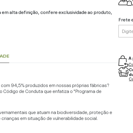
 em alta definição, confere exclusividade ao produto,
Frete 
DADE
A 
Co
C
d
Co
l, com 94,5% produzidos em nossas próprias fábricas?
o Código de Conduta que enfatiza o "Programa de
vernamentais que atuam na biodiversidade, proteção e
rianças em situação de vulnerabilidade social.