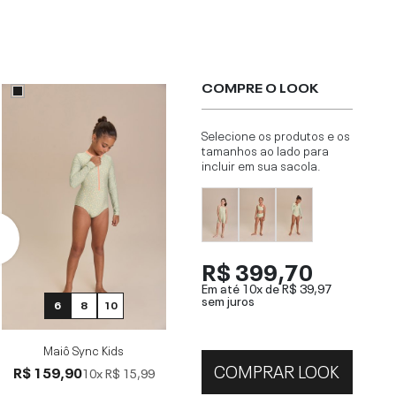
COMPRE O LOOK
Selecione os produtos e os
tamanhos ao lado para
incluir em sua sacola.
R$ 399,70
Em até 10x de
R$ 39,97
sem juros
6
8
10
Maiô Sync Kids
COMPRAR LOOK
R$ 159,90
10x
R$ 15,99