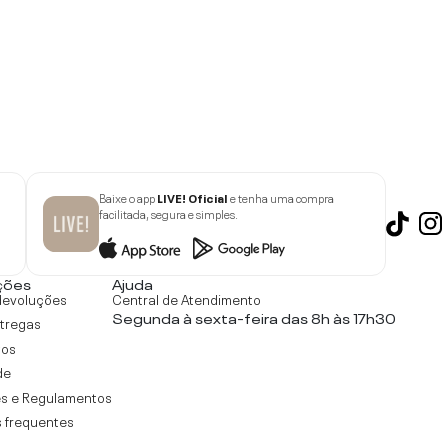
Baixe o app
LIVE! Oficial
e tenha uma compra
facilitada, segura e simples.
ções
Ajuda
devoluções
Central de Atendimento
Segunda à sexta-feira das 8h às 17h30
ntregas
tos
de
s e Regulamentos
 frequentes