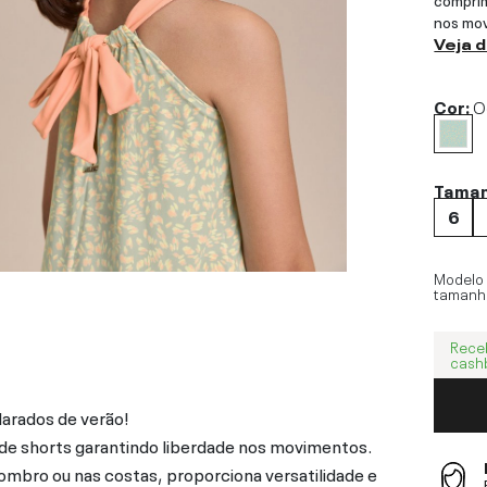
nos mo
Veja 
Cor:
O
Tama
6
Modelo
tamanh
Rece
cash
larados de verão!
de shorts garantindo liberdade nos movimentos.
ombro ou nas costas, proporciona versatilidade e