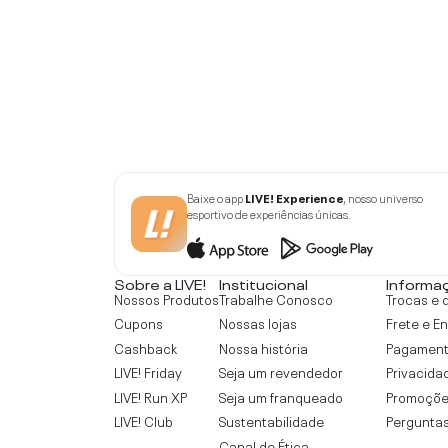
Baixe o app
LIVE! Experience
, nosso universo
esportivo de experiências únicas.
Sobre a LIVE!
Institucional
Informa
Nossos Produtos
Trabalhe Conosco
Trocas e 
Cupons
Nossas lojas
Frete e E
Cashback
Nossa história
Pagamen
LIVE! Friday
Seja um revendedor
Privacida
LIVE! Run XP
Seja um franqueado
Promoçõe
LIVE! Club
Sustentabilidade
Perguntas
Canal de Ética