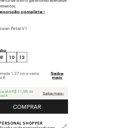
vimentos.
descrição completa ›
cean Petal V1
nho
8
10
12
 mede
1,27 cm
e veste
Saiba
o
6
.
mais
ba até
R$ 11,99
de
Saiba mais ›
back
COMPRAR
PERSONAL SHOPPER
Receba ajuda personalizada para