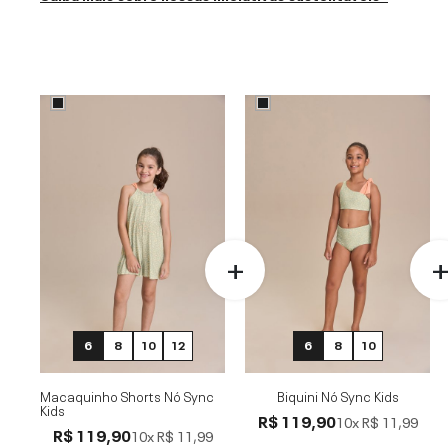
6
8
10
12
6
8
10
Macaquinho Shorts Nó Sync
Biquini Nó Sync Kids
Kids
R$ 119,90
10x
R$ 11,99
R$ 119,90
10x
R$ 11,99