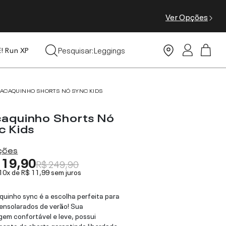
Ver Opções
Tops
Pesquisar:
Leggings
E! Run XP
Moda Praia
ACAQUINHO SHORTS NÓ SYNC KIDS
aquinho Shorts Nó
c Kids
ações
119,90
R$ 249,90
 10x de
R$ 11,99
sem juros
uinho sync é a escolha perfeita para
 ensolarados de verão! Sua
em confortável e leve, possui
ento de shorts garantindo liberdade