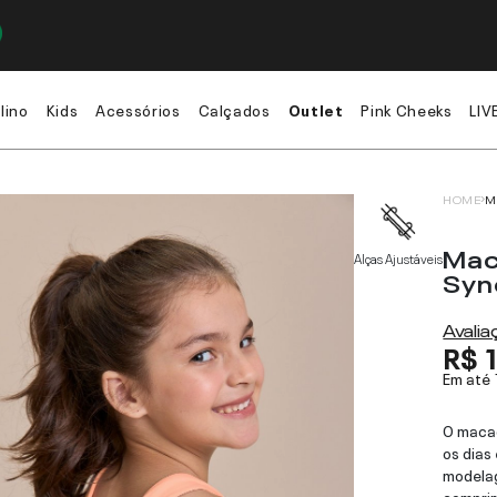
lino
Kids
Acessórios
Calçados
Outlet
Pink Cheeks
LIV
HOME
M
Mac
Alças Ajustáveis
Syn
Avali
R$ 
Em até
O macaq
os dias
modelag
comprim