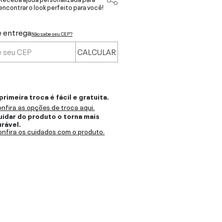
encontrar o look perfeito para você!
e entrega
Não sabe seu CEP?
CALCULAR
primeira troca é fácil e gratuita.
nfira as opções de troca aqui.
uidar do produto o torna mais
urável.
nfira os cuidados com o produto.