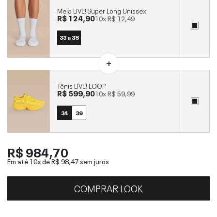
Meia LIVE! Super Long Unissex
R$ 124,90
10x
R$ 12,49
33 a 38
Tênis LIVE! LOOP
R$ 599,90
10x
R$ 59,99
34
39
R$ 984,70
Em até 10x de
R$ 98,47
sem juros
COMPRAR LOOK