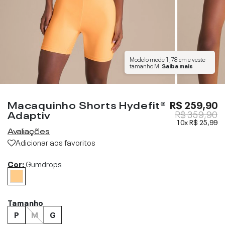
Modelo mede
1,78 cm
e veste
tamanho
M
.
Saiba mais
Macaquinho Shorts Hydefit®
R$ 259,90
Adaptiv
R$ 359,90
10x
R$ 25,99
Avaliações
Adicionar aos favoritos
Cor:
Gumdrops
Tamanho
P
M
G