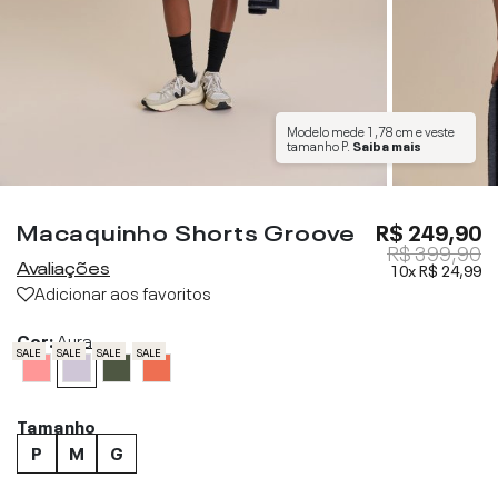
Modelo mede
1,78 cm
e veste
tamanho
P
.
Saiba mais
Macaquinho Shorts Groove
R$ 249,90
R$ 399,90
Avaliações
10x
R$ 24,99
Adicionar aos favoritos
Cor:
Aura
SALE
SALE
SALE
SALE
Tamanho
P
M
G