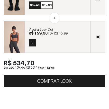
39 a 43
33 a 38
Viseira Easy Out
R$ 159,90
10x
R$ 15,99
U
R$ 534,70
Em até 10x de
R$ 53,47
sem juros
COMPRAR LOOK