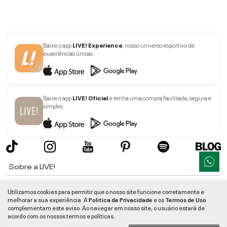
Baixe o app
LIVE! Experience
, nosso universo esportivo de
experiências únicas.
Baixe o app
LIVE! Oficial
e tenha uma compra facilitada, segura e
simples.
Sobre a LIVE!
Institucional
Utilizamos cookies para permitir que o nosso site funcione corretamente e
melhorar a sua experiência. A
Politica de Privacidade
e os
Termos de Uso
Informações
complementam este aviso. Ao navegar em nosso site, o usuário estará de
acordo com os nossos termos e políticas.
Ajuda